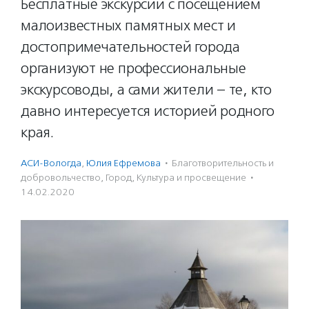
Бесплатные экскурсии с посещением
малоизвестных памятных мест и
достопримечательностей города
организуют не профессиональные
экскурсоводы, а сами жители – те, кто
давно интересуется историей родного
края.
АСИ-Вологда
,
Юлия Ефремова
·
Благотвори­тель­ность и
доброволь­чест­во
,
Город
,
Культура и просвещение
·
14.02.2020