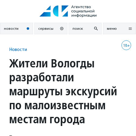
Перейти
к
содержанию
новости
сервисы
поиск
меню
18+
Новости
Жители Вологды
разработали
маршруты экскурсий
по малоизвестным
местам города