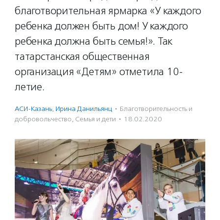
благотворительная ярмарка «У каждого
ребенка должен быть дом! У каждого
ребенка должна быть семья!». Так
татарстанская общественная
организация «Детям» отметила 10-
летие.
АСИ-Казань
,
Ирина Данильянц
·
Благотвори­тель­ность и
доброволь­чест­во
,
Семья и дети
·
18.02.2020