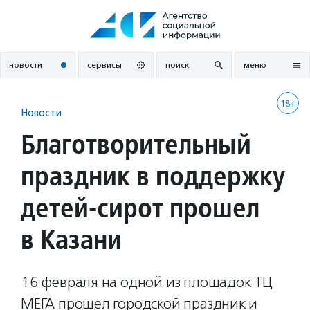
Перейти
к
содержанию
новости
сервисы
поиск
меню
18+
Новости
Благотворительный
праздник в поддержку
детей-сирот прошел
в Казани
16 февраля на одной из площадок ТЦ
МЕГА прошел городской праздник и