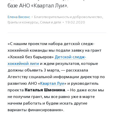
базе АНО «Квартал Луи».
Елена Висенс
·
Благотвори­тель­ность и доброволь­чест­во
,
Гранты и конкурсы
,
Семья и дети
·
19.02.2020
«С нашим проектом набора детской следж-
хоккейной команды мы подали заявку на грант
«Хоккей без барьеров»
Детской следж-
хоккейной лиги
и ждем результатов, которые
должны объявить 3 марта, — рассказала
Агентству социальной информации директор по
развитию АНО «
Квартал Луи
» и руководитель
проекта
Наталья Шмонина
. – Но даже если мы
не получим грант, мы все равно уже в марте
начнем работать и будем искать другие
варианты финансирования».