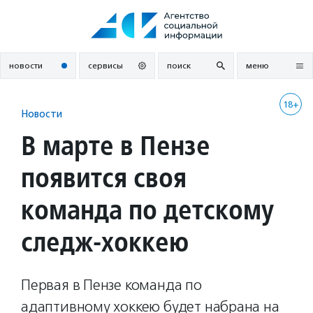
Перейти
к
содержанию
новости
сервисы
поиск
меню
18+
Новости
В марте в Пензе
появится своя
команда по детскому
следж-хоккею
Первая в Пензе команда по
адаптивному хоккею будет набрана на