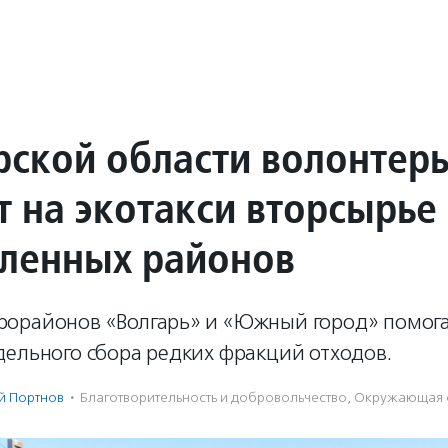
рской области волонтер
т на экотакси вторсырье
аленных районов
орайонов «Волгарь» и «Южный город» помог
дельного сбора редких фракций отходов.
й Портнов
·
Благотвори­тель­ность и доброволь­чест­во
,
Окружающая 