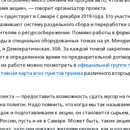
ся особенно много бензина на прогрев авто, чтобы в
емя акции», — говорит организатор проекта.
 существует в Самаре с декабря 2019 года. Его участ
азвивают систему раздельного сбора и переработки о
ителям о ресурсосбережении. Помимо работы в форма
ы в специально оборудованных точках на ул. Мичурин
, и Демократическая, 30А. За каждой точкой закрепле
ет в определенное время по предварительной догово
их работе можно посмотреть в
официальной группе 
ктивная карта всех пунктов приема
различного вторсы
оекта — предоставить возможность сдать мусор на п
 на полигон. Надо помнить, что когда мы так называе
док и подготавливаем к акции, он становится сырьем
России, пусть и не в Самаре. Может быть, такие акции
ешат, зато они покажут жителям региона, как и что м