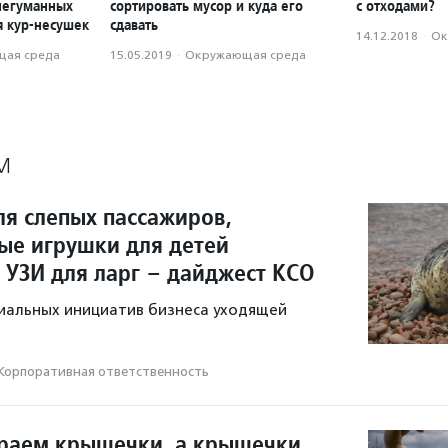
негуманных
сортировать мусор и куда его
с отходами?
я кур-несушек
сдавать
14.12.2018
·
Ок
ая среда
15.05.2019
·
Окружающая среда
М
ля слепых пассажиров,
ые игрушки для детей
 УЗИ для ларг – дайджест КСО
иальных инициатив бизнеса уходящей
Корпоративная ответственность
раем крышечки, а крышечки