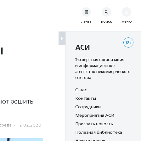
лента
поиск
меню
18+
ы
АСИ
Экспертная организация
и информационное
агентство некоммерческого
сектора
О нас
Контакты
ают решить
Сотрудники
Мероприятия АСИ
Прислать новость
среда
·
19.02.2020
Полезная библиотека
Наши издания