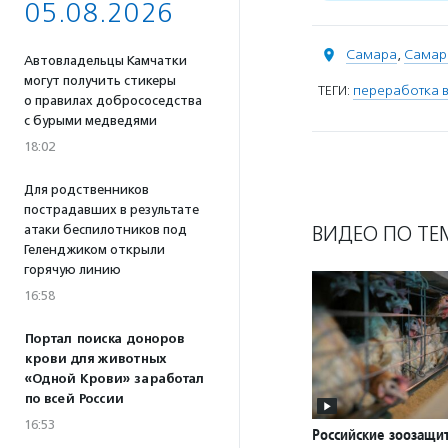
05.08.2026
Самара
,
Самар
Автовладельцы Камчатки
могут получить стикеры
ТЕГИ:
переработка 
о правилах добрососедства
с бурыми медведями
18:02
Для родственников
пострадавших в результате
ВИДЕО ПО ТЕ
атаки беспилотников под
Геленджиком открыли
горячую линию
16:58
Портал поиска доноров
крови для животных
«Одной Крови» заработал
по всей России
16:53
Российские зоозащи