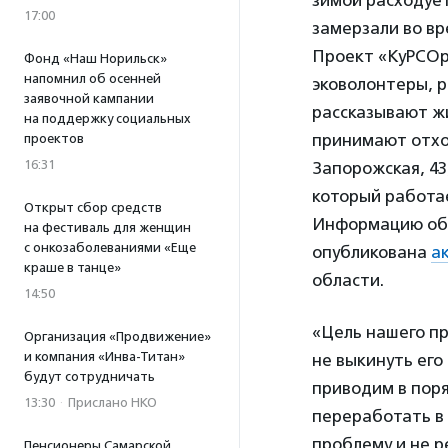
зимой расходует
17:00
замерзали во вр
Проект «КуРСОр»
Фонд «Наш Норильск»
напомнил об осенней
эковолонтеры, р
заявочной кампании
рассказывают ж
на поддержку социальных
принимают отход
проектов
16:31
Запорожская, 43
который работа
Открыт сбор средств
Информацию об 
на фестиваль для женщин
с онкозаболеваниями «Еще
опубликована
а
краше в танце»
области.
14:50
«Цель нашего пр
Организация «Продвижение»
и компания «Инва-Титан»
не выкинуть его
будут сотрудничать
приводим в поря
13:30
·
Прислано НКО
переработать в 
проблему и не р
Пенсионеры Самарской