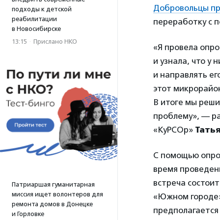
Добровольцы пр
подходы к детской
реабилитации
переработку с 
в Новосибирске
13:15
·
Прислано НКО
«Я провела опр
и узнала, что у
и направлять ег
этот микрорайон
В итоге мы реши
проблему», — р
«КуРСОр»
Татья
С помощью опро
время проведени
встреча состоит
Патриаршая гуманитарная
миссия ищет волонтеров для
«Южном городе»
ремонта домов в Донецке
предполагается 
и Горловке