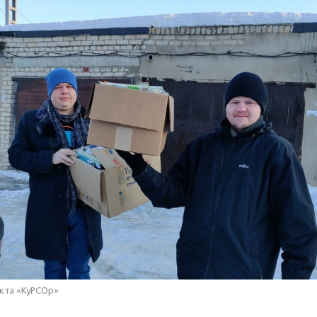
екта «КуРСОр»