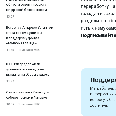
области освоят правила
переработку. Т
цифровой безопасности
граждан в сохр
13:27
раздельного сбо
путь к нему сам
Встреча с Андреем Ургантом
стала лотом аукциона
Подписывайтес
в поддержку фонда
«Бумажная птица»
11:45
·
Прислано НКО
В ОП РФ предложили
установить ежегодные
выплаты на сборы в школу
Поддерж
11:24
Мы работаем, 
Стихобиатлон «Км/вслух»
информация и
соберет семьи в Липецке
вопросу в бла
10:32
·
Прислано НКО
достигнем