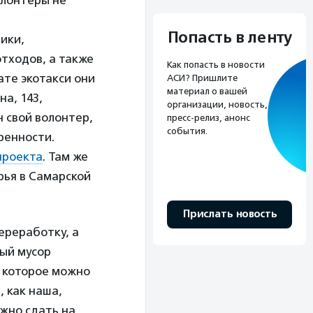
олонтеры не
Попасть в ленту
ники,
тходов, а также
Как попасть в новости
те экотакси они
АСИ? Пришлите
материал о вашей
а, 143,
организации, новость,
н свой волонтер,
пресс-релиз, анонс
события.
ренности.
проекта
. Там же
рья в Самарской
Прислать новость
ереработку, а
мый мусор
, которое можно
, как наша,
ожно сдать на