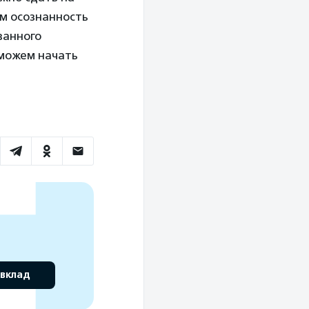
ем осознанность
ванного
 можем начать
 вклад