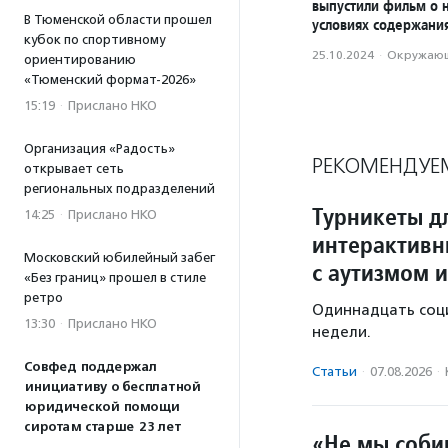
выпустили фильм о 
В Тюменской области прошел
условиях содержани
кубок по спортивному
25.10.2024
·
Окружающ
ориентированию
«Тюменский формат-2026»
15:19
·
Прислано НКО
Организация «Радость»
РЕКОМЕНДУЕ
открывает сеть
региональных подразделений
Турникеты д
14:25
·
Прислано НКО
интерактивн
Московский юбилейный забег
с аутизмом и
«Без границ» прошел в стиле
ретро
Одиннадцать соц
13:30
·
Прислано НКО
недели.
Совфед поддержал
Статьи
·
07.08.2026
·
инициативу о бесплатной
юридической помощи
сиротам старше 23 лет
«Не мы соби