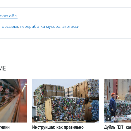
ская обл.
вторсырья
,
переработка мусора
,
экотакси
МЕ
тники
Инструкция: как правильно
Дубль ПЭТ: ка