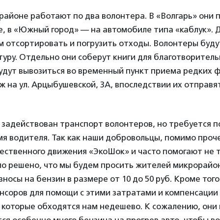
районе работают по два волонтера. В «Волгарь» они 
е, в «Южный город» — на автомобиле типа «каблук».
м отсортировать и погрузить отходы. Волонтеры буд
туру. Отдельно они соберут книги для благотворитель
удут вывозиться во временный пункт приема редких 
ж на ул. Арцыбушевской, 3А, впоследствии их отправя
 задействован транспорт волонтеров, но требуется 
мя водителя. Так как наши добровольцы, помимо проче
ственного движения «ЭкоШок» и часто помогают не т
ыло решено, что мы будем просить жителей микрорайо
носы на бензин в размере от 10 до 50 руб. Кроме того
нсоров для помощи с этими затратами и компенсации
 которые обходятся нам недешево. К сожалению, они