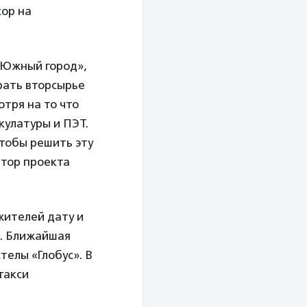
ор на
«Южный город»,
ирать вторсырье
тря на то что
кулатуры и ПЭТ.
чтобы решить эту
атор проекта
жителей дату и
в. Ближайшая
телы «Глобус». В
такси