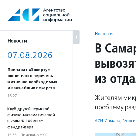
Перейти
к
содержанию
Новости
Новости
В Сама
07.08.2026
вывозя
Препарат «Энхерту»
из отд
включили в перечень
жизненно необходимых
и важнейших лекарств
16:27
Жителям микр
проблему раз
Клуб друзей пермской
физико-математической
АСИ-Самара
,
Георги
школы № 146 ищет
фандрайзера
15:35
·
Прислано НКО