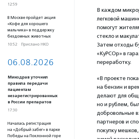
12:59
В каждом микро
В Москве пройдет акция
легковой машин
«Кофе для хорошего
помогут жителя
мальчика» в поддержку
стекло и макула
бездомных животных
Затем отходы б
10:52
·
Прислано НКО
«КуРСОр» в гара
06.08.2026
переработку.
Минздрав уточнил
«В проекте пока
правила передачи
на бензин и вре
пациентам
делают для обще
незарегистрированных
в России препаратов
но и рублем, б
17:30
добровольные вз
партнеров и спо
Началась регистрация
на «Добрый забег» в парке
покупку мешков,
Победы на Поклонной горе