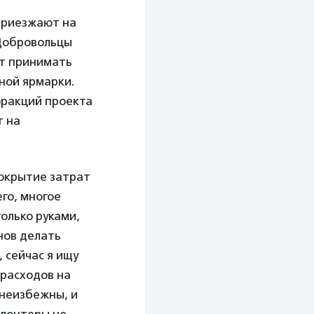
приезжают на
 Добровольцы
ут принимать
ной ярмарки.
фракций проекта
т на
покрытие затрат
го, многое
олько руками,
нов делать
, сейчас я ищу
 расходов на
 неизбежны, и