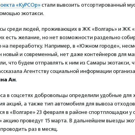
оекта «КуРСОр»
стали вывозить отсортированный мус
помощью экотакси.
осы среди людей, проживающих в ЖК «Волгарь» и ЖК 
 них есть желание, но нет возможности раздельно соб
о на переработку. Например, в «Южном городе», несмо
 новый и современный, нет даже контейнеров для ма
ли, что будем отправлять к ним из Самары экотакси, 
ассказала Агентству социальной информации организ
на Ан
.
са в соцсетях добровольцы определили удобные для 
я акций, а также тип автомобиля для вывоза отходо
ся в «Волгаре» 23 февраля в районе спортплощадки у с
 акцию проведут 15 марта. В дальнейшем выезды эко
проводить раз в месяц.