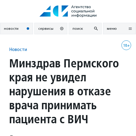
Перейти
к
содержанию
новости
сервисы
поиск
меню
18+
Новости
Минздрав Пермского
края не увидел
нарушения в отказе
врача принимать
пациента с ВИЧ