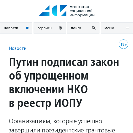
Перейти
к
содержанию
новости
сервисы
поиск
меню
18+
Новости
Путин подписал закон
об упрощенном
включении НКО
в реестр ИОПУ
Организациям, которые успешно
завершили президентские грантовые