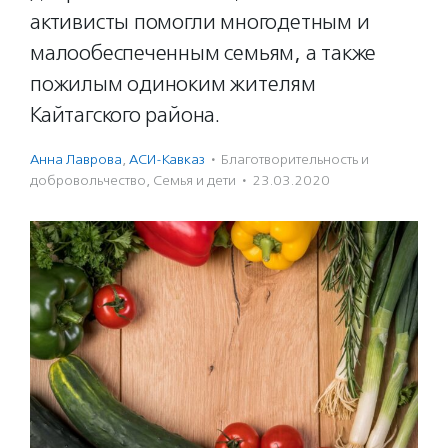
активисты помогли многодетным и
малообеспеченным семьям, а также
пожилым одиноким жителям
Кайтагского района.
Анна Лаврова
,
АСИ-Кавказ
·
Благотвори­тель­ность и
доброволь­чест­во
,
Семья и дети
·
23.03.2020