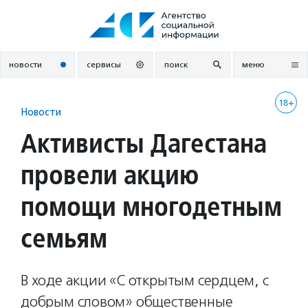
Перейти
к
содержанию
новости
сервисы
поиск
меню
18+
Новости
Активисты Дагестана
провели акцию
помощи многодетным
семьям
В ходе акции «С открытым сердцем, с
добрым словом» общественные