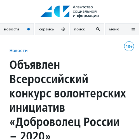
Перейти
к
содержанию
новости
сервисы
поиск
меню
18+
Новости
Объявлен
Всероссийский
конкурс волонтерских
инициатив
«Доброволец России
– 2020»