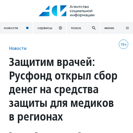
Перейти
к
содержанию
новости
сервисы
поиск
меню
18+
Новости
Защитим врачей:
Русфонд открыл сбор
денег на средства
защиты для медиков
в регионах