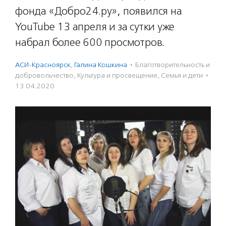
фонда «Добро24.ру», появился на
YouTube 13 апреля и за сутки уже
набрал более 600 просмотров.
АСИ-Красноярск
,
Галина Кошкина
·
Благотвори­тель­ность и
доброволь­чест­во
,
Культура и просвещение
,
Семья и дети
·
13.04.2020