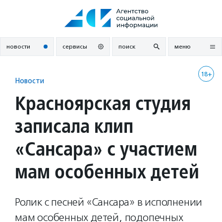
Перейти
к
содержанию
новости
сервисы
поиск
меню
18+
Новости
Красноярская студия
записала клип
«Сансара» с участием
мам особенных детей
Ролик с песней «Сансара» в исполнении
мам особенных детей, подопечных