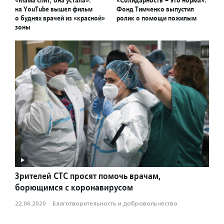
«Мама спит, она устала»:
«Солидарность – это норма»:
на YouTube вышел фильм
Фонд Тимченко выпустил
о буднях врачей из «красной»
ролик о помощи пожилым
зоны
Зрителей СТС просят помочь врачам,
борющимся с коронавирусом
22.06.2020
·
Благотвори­тель­ность и доброволь­чест­во