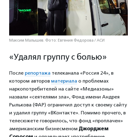
Максим Малышев. Фото: Евгения Федорова / АСИ
«Удалял группу с болью»
После
репортажа
телеканала «Россия 24», в
котором авторов
материала
о проблемах
наркопотребителей на сайте «Медиазоны»
назвали «сеятелями зла», Фонд имени Андрея
Рылькова (ФАР) ограничил доступ к своему сайту
и удалил группу «ВКонтакте». Помимо прочего, в
телесюжете говорилось, что фонд «проплачен»
американским бизнесменом
Джорджем
Соросом
и оправдывает употребление