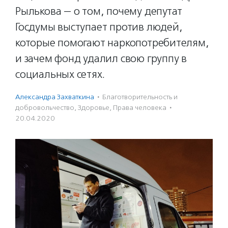
Рылькова — о том, почему депутат
Госдумы выступает против людей,
которые помогают наркопотребителям,
и зачем фонд удалил свою группу в
социальных сетях.
Александра Захваткина
·
Благотвори­тель­ность и
доброволь­чест­во
,
Здоровье
,
Права человека
·
20.04.2020