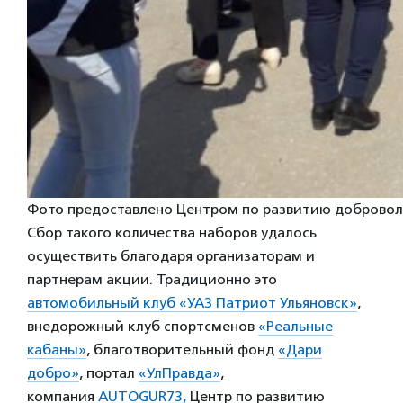
Фото предоставлено Центром по развитию добровол
Сбор такого количества наборов удалось
осуществить благодаря организаторам и
партнерам акции. Традиционно это
автомобильный клуб «УАЗ Патриот Ульяновск»
,
внедорожный клуб спортсменов
«Реальные
кабаны»
, благотворительный фонд
«Дари
добро»
, портал
«УлПравда»
,
компания
AUTOGUR73,
Центр по развитию