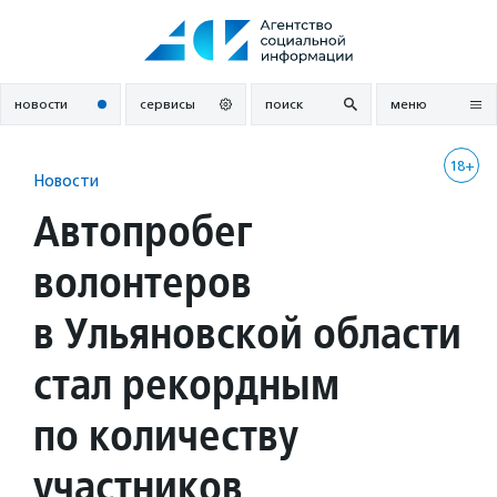
Перейти
к
содержанию
новости
сервисы
поиск
меню
18+
Новости
Автопробег
волонтеров
в Ульяновской области
стал рекордным
по количеству
участников