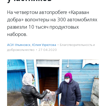
На четвертом автопробеге «Караван
добра» волонтеры на 300 автомобилях
развезли 10 тысяч продуктовых
наборов.
АСИ-Ульяновск
,
Юлия Узрютова
·
Благотвори­тель­ность и
доброволь­чест­во
·
27.04.2020