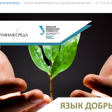
катеринбург
·
Благотвори­тель­ность и доброволь­чест­во
·
27.04.20