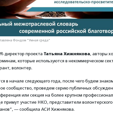
тавлена Фондом "Умная среда"
 PR-директор проекта
Татьяна Хижнякова
, авторы х
рминам, которые используются в некоммерческом сект
рант, волонтер.
ся в начале следующего года, после чего будем знако
ое сообщество, проведем серию публичных обсужден
нференция или секция на более крупном профессиона
де примут участие НКО, представители волонтерского
ганов”, — сообщила АСИ Хижнякова.