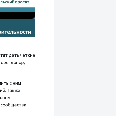
отят дать четкие
оре: донор,
мить с ним
ий. Также
льном
 сообщества,