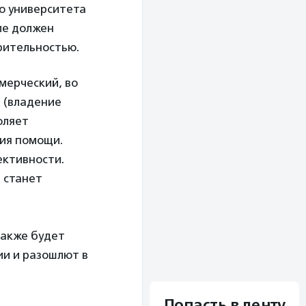
го университета
юле должен
орительностью.
мерческий, во
а (владение
оляет
ния помощи.
ективности.
и станет
также будет
и и разошлют в
Попасть в ленту