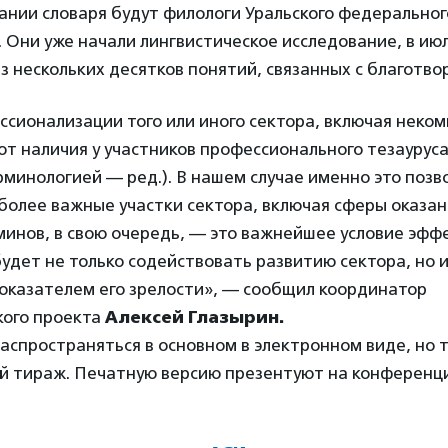
ании словаря будут филологи Уральского федерально
а. Они уже начали лингвистическое исследование, в и
з нескольких десятков понятий, связанных с благотв
сионализации того или иного сектора, включая неком
от наличия у участников профессионального тезаурус
минологией — ред.). В нашем случае именно это позв
более важные участки сектора, включая сферы оказа
инов, в свою очередь, — это важнейшее условие эфф
удет не только содействовать развитию сектора, но 
оказателем его зрелости», — сообщил координатор
кого проекта
Алексей Глазырин.
аспространяться в основном в электронном виде, но 
й тираж. Печатную версию презентуют на конференци