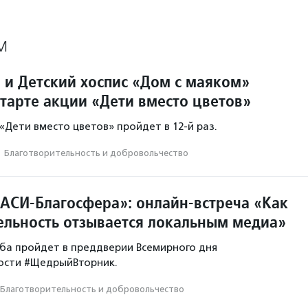
М
 и Детский хоспис «Дом с маяком»
старте акции «Дети вместо цветов»
 «Дети вместо цветов» пройдет в 12-й раз.
·
Благотвори­тель­ность и доброволь­чест­во
АСИ-Благосфера»: онлайн-встреча «Как
ельность отзывается локальным медиа»
ба пройдет в преддверии Всемирного дня
ости #ЩедрыйВторник.
Благотвори­тель­ность и доброволь­чест­во