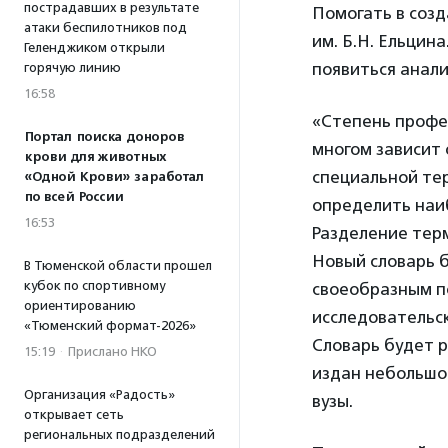
пострадавших в результате
Помогать в созд
атаки беспилотников под
им. Б.Н. Ельцин
Геленджиком открыли
появиться анали
горячую линию
16:58
«Степень профес
Портал поиска доноров
многом зависит 
крови для животных
специальной тер
«Одной Крови» заработал
по всей России
определить наи
16:53
Разделение терм
Новый словарь б
В Тюменской области прошел
кубок по спортивному
своеобразным п
ориентированию
исследовательс
«Тюменский формат-2026»
Словарь будет р
15:19
·
Прислано НКО
издан небольшо
Организация «Радость»
вузы.
открывает сеть
региональных подразделений