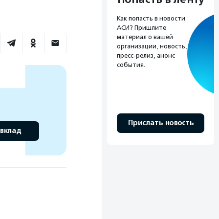
Как попасть в новости
АСИ? Пришлите
материал о вашей
организации, новость,
пресс-релиз, анонс
события.
Прислать новость
 вклад