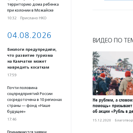
территорию дома ребенка
при колонии в Можайске
10:32
·
Прислано НКО
04.08.2026
ВИДЕО ПО ТЕ
Биологи предупредили,
что развитие туризма
на Камчатке может
навредить косаткам
17:59
Почти половина
соцпредприятий России
Не рублем, а словом
сосредоточена в 10 регионах
помощь» призывает 
страны — фонд «Наше
об акции «Рубль в д
будущее»
17:46
15.12.2020
·
Благотвори
Принимаются заявки