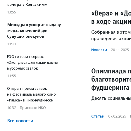
вечера с Кольским»
«Вера» и «Д
13:55
в ходе акци
Минздрав ускорит выдачу
медзаключений для
Собранная в этом
будущих опекунов
проведения акции
13:21
Новости
·
20.11.2025
РЭО готовит сервис
«Экопульс» для ликвидации
мусорных свалок
Олимпиада п
11:55
благотворит
фудшеринга
Открыт прием заявок
на фестиваль малого кино
Десять социальны
«Рамка» в Нижнеудинске
10:32
·
Прислано НКО
Статьи
·
07.02.2025
·
Все новости