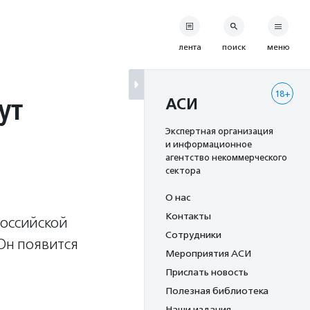
лента
поиск
меню
18+
ут
АСИ
Экспертная организация
и информационное
агентство некоммерческого
сектора
О нас
Контакты
российской
Сотрудники
 Он появится
Мероприятия АСИ
Прислать новость
Полезная библиотека
Наши издания