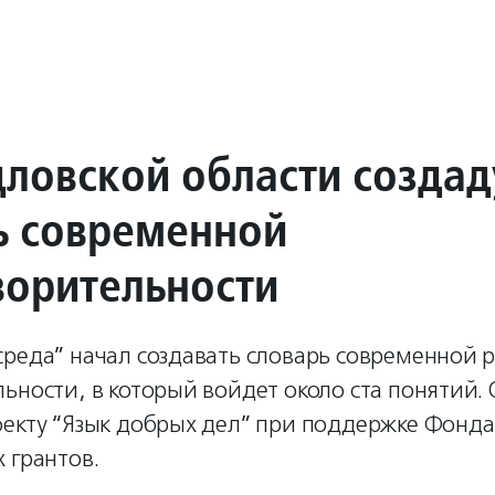
дловской области создад
ь современной
ворительности
среда” начал создавать словарь современной 
ьности, в который войдет около ста понятий.
оекту “Язык добрых дел” при поддержке Фонда
 грантов.