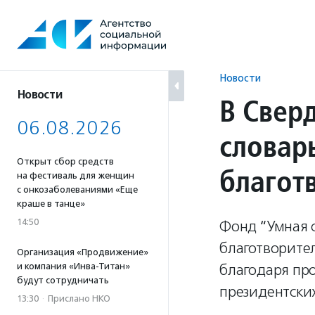
Перейти
к
содержанию
Новости
Новости
В Свер
06.08.2026
словар
Открыт сбор средств
благот
на фестиваль для женщин
с онкозаболеваниями «Еще
краше в танце»
14:50
Фонд “Умная 
благотворител
Организация «Продвижение»
и компания «Инва-Титан»
благодаря пр
будут сотрудничать
президентских
13:30
·
Прислано НКО