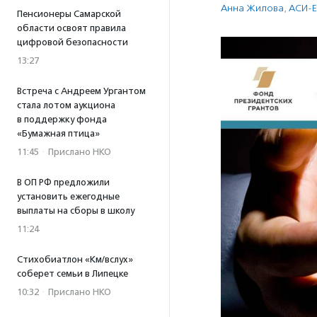
Анна Жилова
,
АСИ-Е
Пенсионеры Самарской
области освоят правила
цифровой безопасности
13:27
Встреча с Андреем Ургантом
стала лотом аукциона
в поддержку фонда
«Бумажная птица»
11:45
·
Прислано НКО
В ОП РФ предложили
установить ежегодные
выплаты на сборы в школу
11:24
Стихобиатлон «Км/вслух»
соберет семьи в Липецке
10:32
·
Прислано НКО