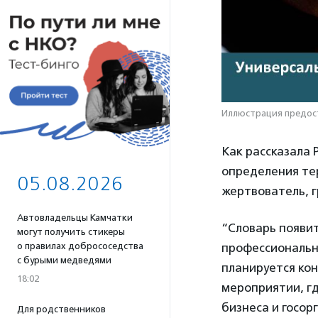
Иллюстрация предос
Как рассказала
определения те
05.08.2026
жертвователь, г
Автовладельцы Камчатки
“Словарь появит
могут получить стикеры
о правилах добрососедства
профессиональн
с бурыми медведями
планируется ко
18:02
мероприятии, г
бизнеса и госор
Для родственников