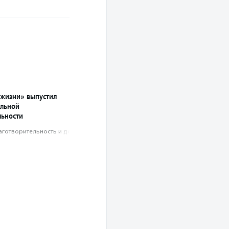
жизни» выпустил
ильной
льности
аготвори­тель­ность и доброволь­чест­во