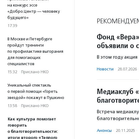
на конкурс эссе
«Добро.Центр — человеку
будущего»
РЕКОМЕНДУЕ
17:39
Фонд «Вера»
В Москве и Петербурге
объявили о 
пройдут тренинги
по профилактике выгорания
В этом году акция
для помогающих
специалистов
Новости
·
28.07.2026
15:32
·
Прислано НКО
Уникальный спектакль
Медиаклуб «
о первой помощи «Гореть
звездой» покажут в Пушкино
благотворит
13:58
·
Прислано НКО
Встреча медиаклу
благотворительн
Как культура помогает
говорить
Анонсы
·
20.11.2025
·
о благотворительности:
итоги второго «Теплого