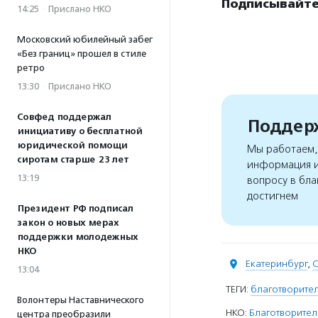
Подписывайте
14:25
·
Прислано НКО
Московский юбилейный забег
«Без границ» прошел в стиле
ретро
13:30
·
Прислано НКО
Совфед поддержал
Поддерж
инициативу о бесплатной
юридической помощи
Мы работаем, 
сиротам старше 23 лет
информация и
13:19
вопросу в бла
достигнем
Президент РФ подписал
закон о новых мерах
поддержки молодежных
НКО
Екатеринбург
,
С
13:04
ТЕГИ:
благотворител
Волонтеры Наставнического
НКО:
Благотворител
центра преобразили