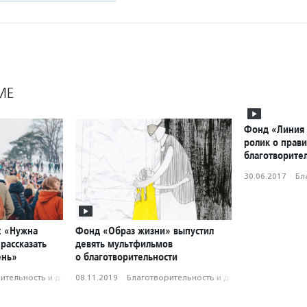
МЕ
Фонд «Линия 
ролик о прав
благотворите
30.06.2017
·
Бл
: «Нужна
Фонд «Образ жизни» выпустил
рассказать
девять мультфильмов
ень»
о благотворительности
­тель­ность и доброволь­чест­во
08.11.2019
·
Благотвори­тель­ность и доброволь­чест­во