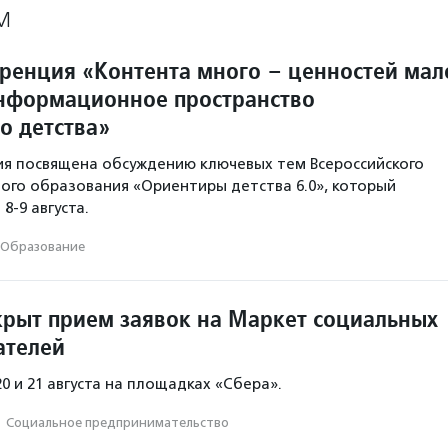
М
ренция «Контента много – ценностей мал
нформационное пространство
о детства»
я посвящена обсуждению ключевых тем Всероссийского
го образования «Ориентиры детства 6.0», который
8-9 августа.
Образование
крыт прием заявок на Маркет социальных
ателей
0 и 21 августа на площадках «Сбера».
·
Социальное предпри­нима­тель­ство