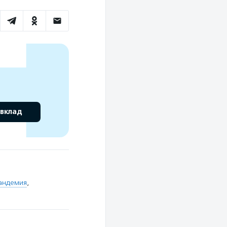
 вклад
андемия
,