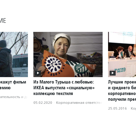
МЕ
окажут фильм
Из Малого Турыша с любовью:
Лучшие проек
демию
ИКЕА выпустила «социальную»
и среднего би
коллекцию текстиля
корпоративно
­тель­ность и доброволь­чест­во
получили пре
05.02.2020
·
Корпоративная ответственность
25.05.2016
·
Ко