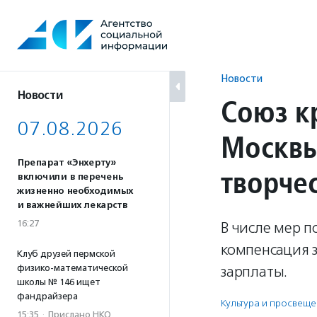
Перейти
к
содержанию
Новости
Новости
Союз к
07.08.2026
Москвы
Препарат «Энхерту»
творче
включили в перечень
жизненно необходимых
и важнейших лекарств
16:27
В числе мер 
компенсация з
Клуб друзей пермской
физико-математической
зарплаты.
школы № 146 ищет
фандрайзера
Культура и просвещ
15:35
·
Прислано НКО