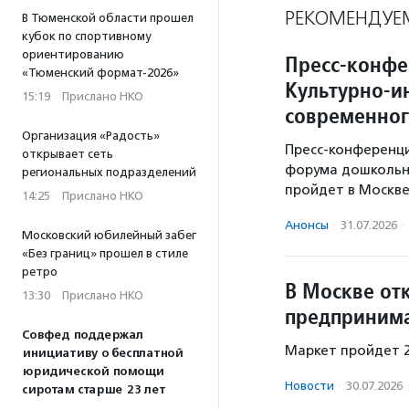
РЕКОМЕНДУЕ
В Тюменской области прошел
кубок по спортивному
ориентированию
Пресс-конфе
«Тюменский формат-2026»
Культурно-и
15:19
·
Прислано НКО
современног
Организация «Радость»
Пресс-конференци
открывает сеть
форума дошкольно
региональных подразделений
пройдет в Москве 
14:25
·
Прислано НКО
Анонсы
·
31.07.2026
·
Московский юбилейный забег
«Без границ» прошел в стиле
ретро
В Москве от
13:30
·
Прислано НКО
предприним
Совфед поддержал
Маркет пройдет 2
инициативу о бесплатной
юридической помощи
Новости
·
30.07.2026
сиротам старше 23 лет