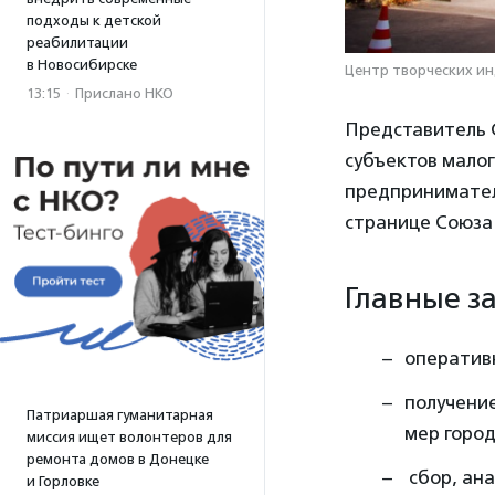
подходы к детской
реабилитации
в Новосибирске
Центр творческих ин
13:15
·
Прислано НКО
Представитель 
субъектов мало
предпринимател
странице Союза 
Главные з
оператив
получени
Патриаршая гуманитарная
мер город
миссия ищет волонтеров для
ремонта домов в Донецке
сбор, ан
и Горловке