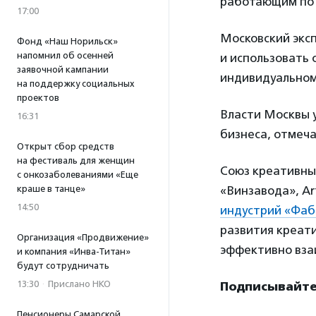
работающим по 
17:00
Московский экс
Фонд «Наш Норильск»
напомнил об осенней
и использовать 
заявочной кампании
индивидуальном
на поддержку социальных
проектов
Власти Москвы у
16:31
бизнеса, отмеча
Открыт сбор средств
на фестиваль для женщин
Союз креативны
с онкозаболеваниями «Еще
краше в танце»
«Винзавода», Ar
14:50
индустрий «Фаб
развития креати
Организация «Продвижение»
эффективно вза
и компания «Инва-Титан»
будут сотрудничать
13:30
·
Прислано НКО
Подписывайте
Пенсионеры Самарской