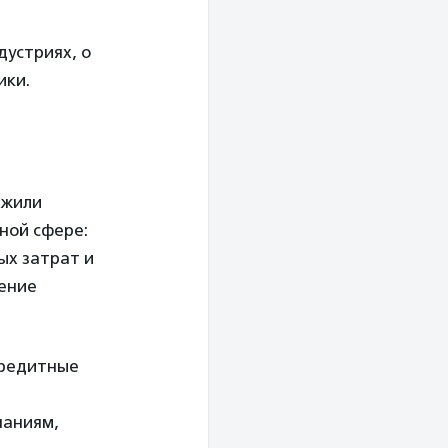
устриях, о
ики.
ожили
ной сфере:
ых затрат и
тение
кредитные
паниям,