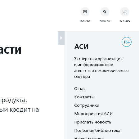
лента
поиск
меню
18+
асти
АСИ
Экспертная организация
и информационное
агентство некоммерческого
сектора
О нас
Контакты
продукта,
Сотрудники
ный кредит на
Мероприятия АСИ
Прислать новость
Полезная библиотека
Наши издания