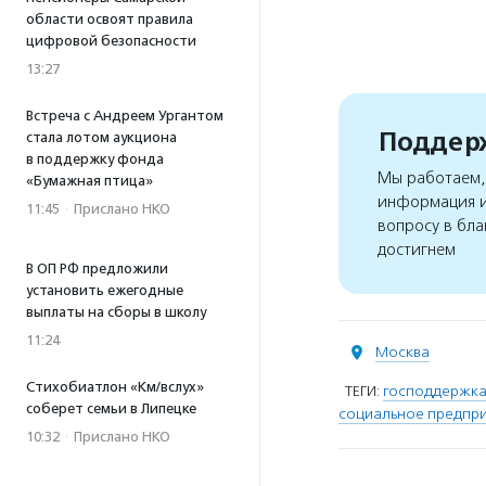
области освоят правила
цифровой безопасности
13:27
Встреча с Андреем Ургантом
Поддерж
стала лотом аукциона
в поддержку фонда
Мы работаем, 
«Бумажная птица»
информация и
11:45
·
Прислано НКО
вопросу в бла
достигнем
В ОП РФ предложили
установить ежегодные
выплаты на сборы в школу
11:24
Москва
Стихобиатлон «Км/вслух»
ТЕГИ:
господдержка
соберет семьи в Липецке
социальное предпр
10:32
·
Прислано НКО