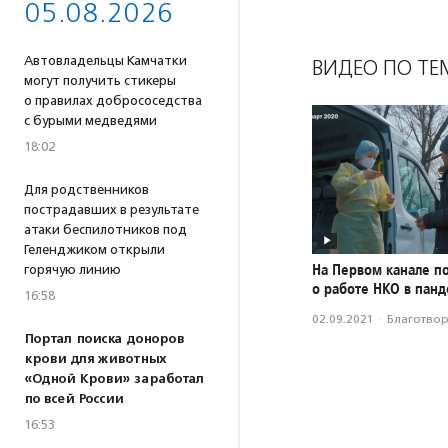
05.08.2026
Автовладельцы Камчатки
ВИДЕО ПО ТЕ
могут получить стикеры
о правилах добрососедства
с бурыми медведями
18:02
Для родственников
пострадавших в результате
атаки беспилотников под
Геленджиком открыли
На Первом канале п
горячую линию
о работе НКО в пан
16:58
02.09.2021
·
Благотвори
Портал поиска доноров
крови для животных
«Одной Крови» заработал
по всей России
16:53