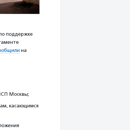
 по поддержке
ртаменте
ообщили
на
МСП Москвы;
сам, касающимся
дложения