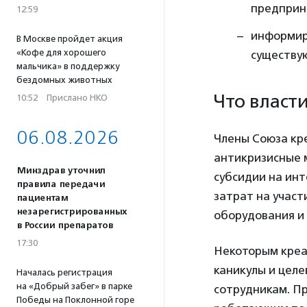
предприн
12:59
информир
В Москве пройдет акция
«Кофе для хорошего
существу
мальчика» в поддержку
бездомных животных
Что власт
10:52
·
Прислано НКО
06.08.2026
Члены Союза кр
антикризисные 
Минздрав уточнил
субсидии на ин
правила передачи
затрат на участ
пациентам
незарегистрированных
оборудования и 
в России препаратов
17:30
Некоторым креа
каникулы и цел
Началась регистрация
на «Добрый забег» в парке
сотрудникам. П
Победы на Поклонной горе