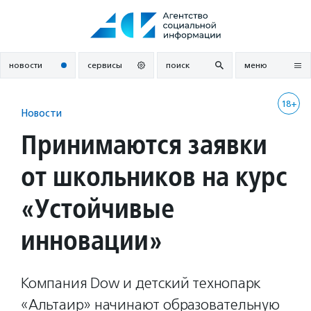
Перейти
к
содержанию
новости
сервисы
поиск
меню
18+
Новости
Принимаются заявки
от школьников на курс
«Устойчивые
инновации»
Компания Dow и детский технопарк
«Альтаир» начинают образовательную