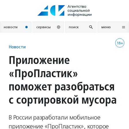
Перейти
к
содержанию
новости
сервисы
поиск
меню
18+
Новости
Приложение
«ПроПластик»
поможет разобраться
с сортировкой мусора
В России разработали мобильное
приложение «ПроПластик», которое