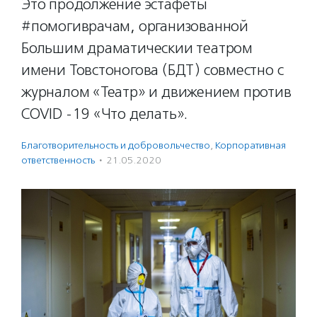
Это продолжение эстафеты
#помогиврачам, организованной
Большим драматическии театром
имени Товстоногова (БДТ) совместно с
журналом «Театр» и движением против
COVID -19 «Что делать».
Благотвори­тель­ность и доброволь­чест­во
,
Корпоративная
ответственность
·
21.05.2020