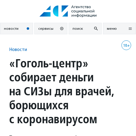
Перейти
к
содержанию
новости
сервисы
поиск
меню
18+
Новости
«Гоголь-центр»
собирает деньги
на СИЗы для врачей,
борющихся
с коронавирусом