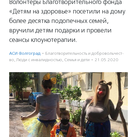
Волонтеры Благотворительного фонда
«Детям на здоровье» посетили на дому
более десятка подопечных семей,
вручили детям подарки и провели
сеансы клоунотерапии.
АСИ-Волгоград
·
Благотвори­тель­ность и доброволь­чест­
во
,
Люди с инвалидностью
,
Семья и дети
·
21.05.2020