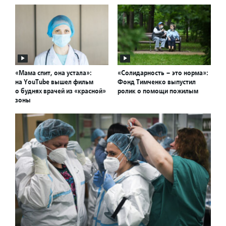
«Мама спит, она устала»:
«Солидарность – это норма»:
на YouTube вышел фильм
Фонд Тимченко выпустил
о буднях врачей из «красной»
ролик о помощи пожилым
зоны