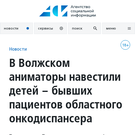
Перейти
к
содержанию
новости
сервисы
поиск
меню
18+
Новости
В Волжском
аниматоры навестили
детей – бывших
пациентов областного
онкодиспансера