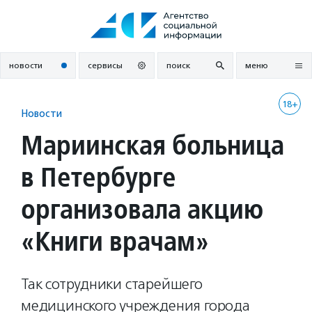
Перейти
к
содержанию
новости
сервисы
поиск
меню
18+
Новости
Мариинская больница
в Петербурге
организовала акцию
«Книги врачам»
Так сотрудники старейшего
медицинского учреждения города