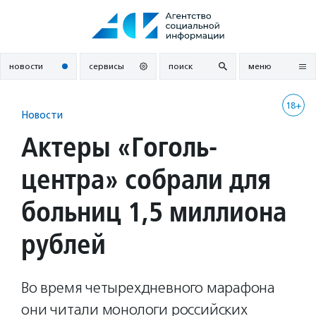
Перейти
к
содержанию
новости
сервисы
поиск
меню
18+
Новости
Актеры «Гоголь-
центра» собрали для
больниц 1,5 миллиона
рублей
Во время четырехдневного марафона
они читали монологи российских