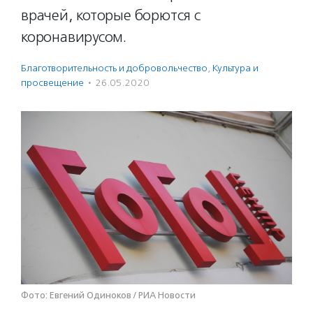
врачей, которые борются с
коронавирусом.
Благотвори­тель­ность и доброволь­чест­во
,
Культура и
просвещение
·
26.05.2020
Фото: Евгений Одиноков / РИА Новости