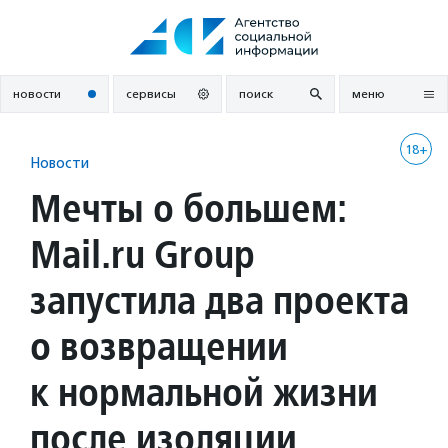
Перейти
к
содержанию
новости
сервисы
поиск
меню
18+
Новости
Мечты о большем:
Mail.ru Group
запустила два проекта
о возвращении
к нормальной жизни
после изоляции