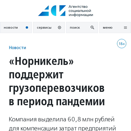
Перейти
к
содержанию
новости
сервисы
поиск
меню
18+
Новости
«Норникель»
поддержит
грузоперевозчиков
в период пандемии
Компания выделила 60,8 млн рублей
для компенсации затрат предприятий