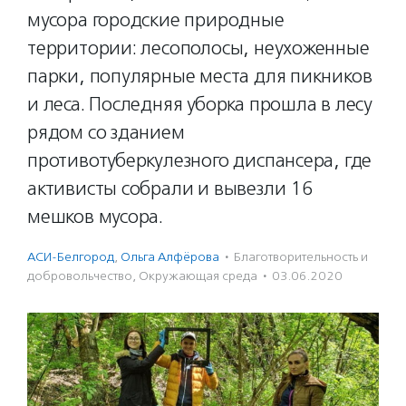
мусора городские природные
территории: лесополосы, неухоженные
парки, популярные места для пикников
и леса. Последняя уборка прошла в лесу
рядом со зданием
противотуберкулезного диспансера, где
активисты собрали и вывезли 16
мешков мусора.
АСИ-Белгород
,
Ольга Алфёрова
·
Благотвори­тель­ность и
доброволь­чест­во
,
Окружающая среда
·
03.06.2020