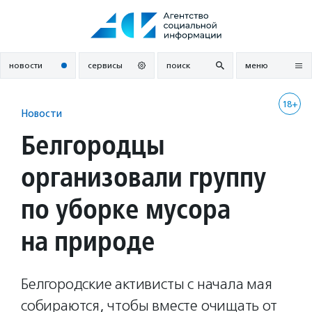
Перейти
к
содержанию
новости
сервисы
поиск
меню
18+
Новости
Белгородцы
организовали группу
по уборке мусора
на природе
Белгородские активисты с начала мая
собираются, чтобы вместе очищать от