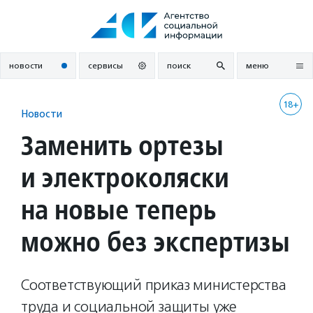
Перейти
к
содержанию
новости
сервисы
поиск
меню
18+
Новости
Заменить ортезы
и электроколяски
на новые теперь
можно без экспертизы
Соответствующий приказ министерства
труда и социальной защиты уже