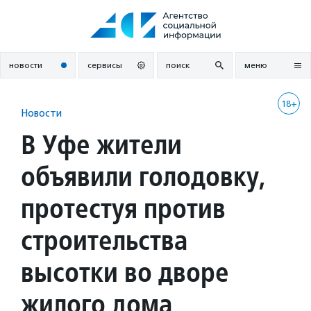
Перейти
к
содержанию
новости
сервисы
поиск
меню
18+
Новости
В Уфе жители
объявили голодовку,
протестуя против
строительства
высотки во дворе
жилого дома