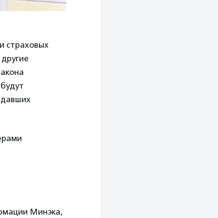
и страховых
 другие
закона
 будут
адавших
ерами
ормации Минэка,