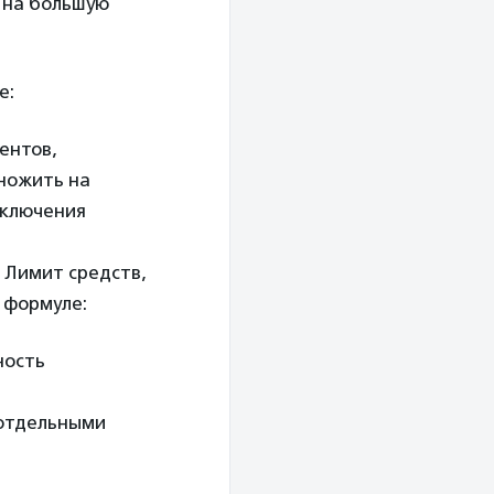
ь на большую
е:
ентов,
множить на
аключения
 Лимит средств,
 формуле:
ность
 отдельными