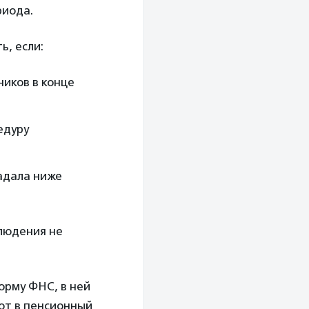
риода.
ь, если:
ников в конце
едуру
адала ниже
блюдения не
орму ФНС, в ней
ют в пенсионный