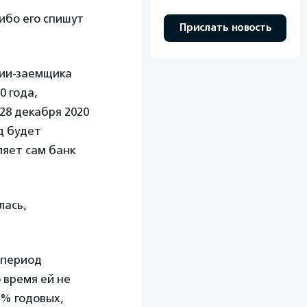
ибо его спишут
Прислать новость
ции-заемщика
0 года,
28 декабря 2020
од будет
ляет сам банк
лась,
 период
о время ей не
2% годовых,