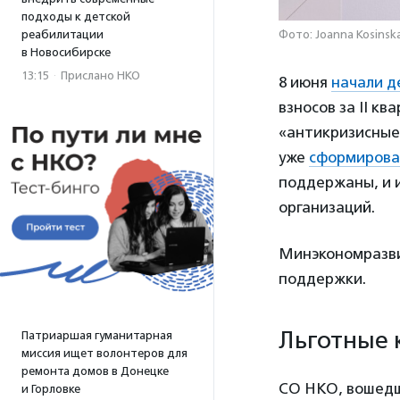
подходы к детской
Фото: Joanna Kosinska
реабилитации
в Новосибирске
13:15
·
Прислано НКО
8 июня
начали д
взносов за II кв
«антикризисные»
уже
сформирова
поддержаны, и 
организаций.
Минэкономразви
поддержки.
Льготные
Патриаршая гуманитарная
миссия ищет волонтеров для
ремонта домов в Донецке
СО НКО, вошедш
и Горловке