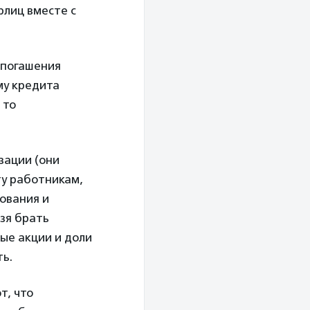
рлиц вместе с
 погашения
му кредита
 то
зации (они
ту работникам,
ования и
зя брать
ые акции и доли
ть.
т, что