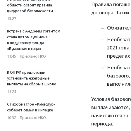
Правила погашен
области освоят правила
цифровой безопасности
договора. Таких
13:27
Обязатель
Встреча с Андреем Ургантом
стала лотом аукциона
Необязате
в поддержку фонда
2021 года
«Бумажная птица»
пределах 
11:45
·
Прислано НКО
Необязат
В ОП РФ предложили
базового,
установить ежегодные
выполнила
выплаты на сборы в школу
11:24
Условия базовог
Стихобиатлон «Км/вслух»
выплачиваются, 
соберет семьи в Липецке
начисляются за 
10:32
·
Прислано НКО
периода.