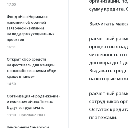
организации, по
17:00
сумму кредита. 
Фонд «Наш Норильск»
напомнил об осенней
Высчитать макс
заявочной кампании
на поддержку социальных
расчетный разм
проектов
процентных надб
16:31
численность сот
Открыт сбор средств
договора до 1 де
на фестиваль для женщин
Выдавать средс
с онкозаболеваниями «Еще
краше в танце»
на которые можн
14:50
расчетный разме
Организация «Продвижение»
сотрудников орг
и компания «Инва-Титан»
будут сотрудничать
Остаток кредита
13:30
·
Прислано НКО
платежами.
Пенсионеры Самарской