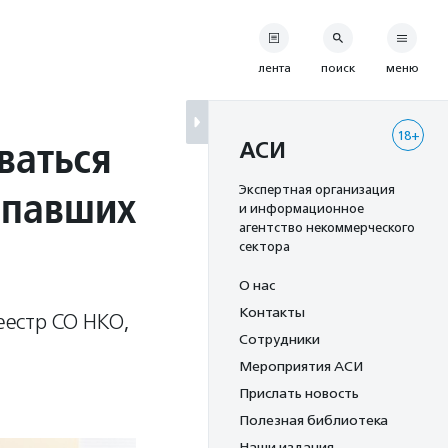
лента
поиск
меню
18+
ваться
АСИ
опавших
Экспертная организация
и информационное
агентство некоммерческого
сектора
О нас
Контакты
еестр СО НКО,
Сотрудники
Мероприятия АСИ
Прислать новость
Полезная библиотека
Наши издания