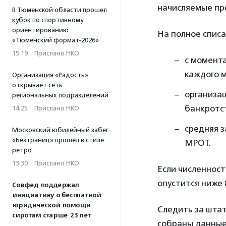
начисляемые про
В Тюменской области прошел
кубок по спортивному
ориентированию
На полное списа
«Тюменский формат-2026»
15:19
·
Прислано НКО
с момента
каждого м
Организация «Радость»
открывает сеть
организац
региональных подразделений
банкротс
14:25
·
Прислано НКО
средняя 
Московский юбилейный забег
«Без границ» прошел в стиле
МРОТ.
ретро
13:30
·
Прислано НКО
Если численност
опустится ниже 
Совфед поддержал
инициативу о бесплатной
юридической помощи
Следить за шта
сиротам старше 23 лет
собраны данные