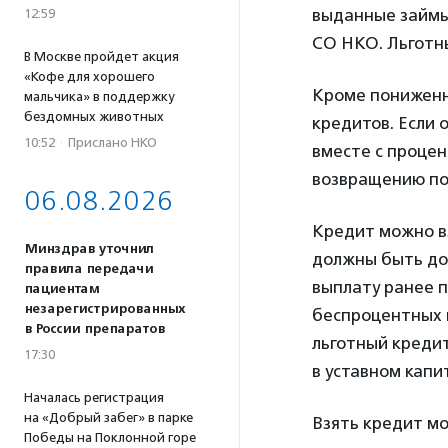
выданные займы 
12:59
СО НКО. Льготны
В Москве пройдет акция
«Кофе для хорошего
Кроме пониженн
мальчика» в поддержку
бездомных животных
кредитов. Если 
10:52
·
Прислано НКО
вместе с процен
возвращению под
06.08.2026
Кредит можно вз
Минздрав уточнил
должны быть до
правила передачи
выплату ранее 
пациентам
незарегистрированных
беспроцентных 
в России препаратов
льготный креди
17:30
в уставном капи
Началась регистрация
на «Добрый забег» в парке
Взять кредит мо
Победы на Поклонной горе