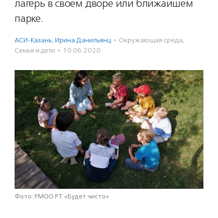
лагерь в своем дворе или ближайшем
парке.
АСИ-Казань
,
Ирина Данильянц
·
Окружающая среда
,
Семья и дети
·
10.06.2020
Фото: РМОО РТ «Будет чисто»