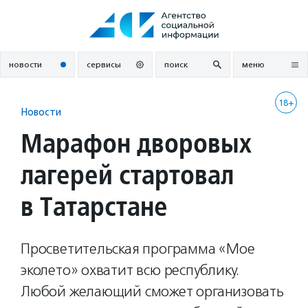
Перейти
к
содержанию
новости
сервисы
поиск
меню
18+
Новости
Марафон дворовых
лагерей стартовал
в Татарстане
Просветительская программа «Мое
эколето» охватит всю республику.
Любой желающий сможет организовать