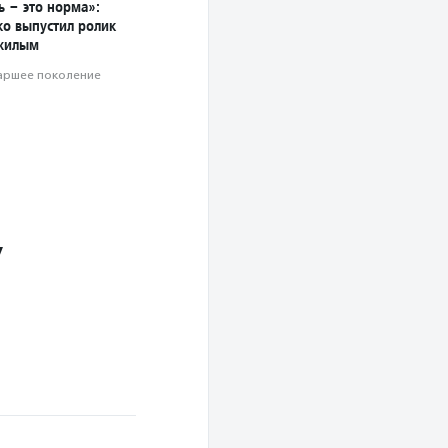
ь – это норма»:
о выпустил ролик
жилым
аршее поколение
У