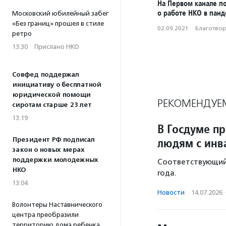
На Первом канале п
о работе НКО в пан
Московский юбилейный забег
«Без границ» прошел в стиле
02.09.2021
·
Благотвори
ретро
13:30
·
Прислано НКО
Совфед поддержал
инициативу о бесплатной
юридической помощи
РЕКОМЕНДУЕ
сиротам старше 23 лет
13:19
В Госдуме п
людям с инв
Президент РФ подписал
закон о новых мерах
поддержки молодежных
Соответствующий 
НКО
года.
13:04
Новости
·
14.07.2026
Волонтеры Наставнического
центра преобразили
территорию дома ребенка