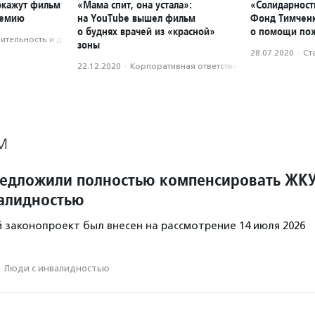
окажут фильм
«Мама спит, она устала»:
«Солидарност
демию
на YouTube вышел фильм
Фонд Тимченк
о буднях врачей из «красной»
о помощи по
­тель­ность и доброволь­чест­во
зоны
28.07.2020
·
Ст
22.12.2020
·
Корпоративная ответственность
М
редложили полностью компенсировать ЖК
алидностью
законопроект был внесен на рассмотрение 14 июля 2026
·
Люди с инвалидностью