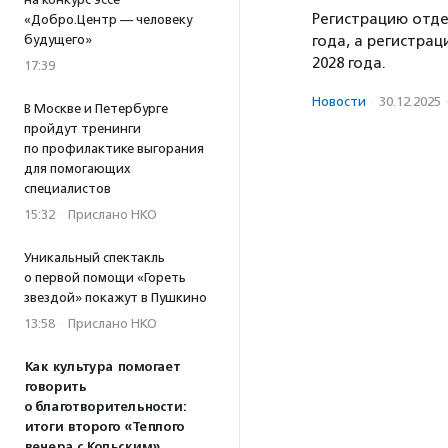
Регистрацию отде
«Добро.Центр — человеку
будущего»
года, а регистра
2028 года.
17:39
Новости
·
30.12.2025
В Москве и Петербурге
пройдут тренинги
по профилактике выгорания
для помогающих
специалистов
15:32
·
Прислано НКО
Уникальный спектакль
о первой помощи «Гореть
звездой» покажут в Пушкино
13:58
·
Прислано НКО
Как культура помогает
говорить
о благотворительности:
итоги второго «Теплого
вечера с Кольским»