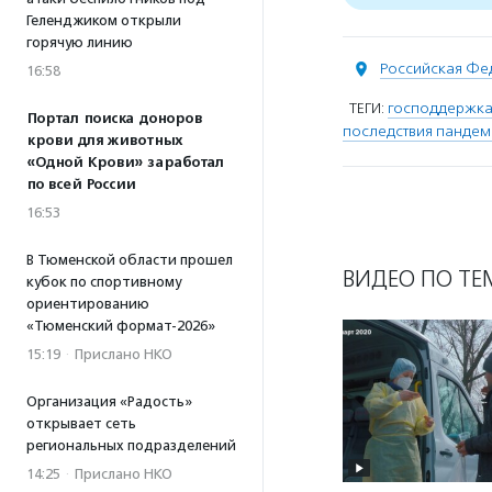
Геленджиком открыли
горячую линию
Российская Фе
16:58
ТЕГИ:
господдержка
Портал поиска доноров
последствия пандем
крови для животных
«Одной Крови» заработал
по всей России
16:53
В Тюменской области прошел
ВИДЕО ПО ТЕ
кубок по спортивному
ориентированию
«Тюменский формат-2026»
15:19
·
Прислано НКО
Организация «Радость»
открывает сеть
региональных подразделений
14:25
·
Прислано НКО