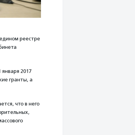
 едином реестре
бинета
1 января 2017
кие гранты, а
тся, что в него
орительных,
массового