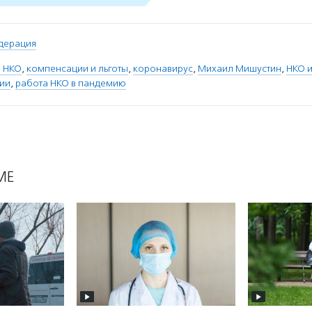
дерация
 НКО
,
компенсации и льготы
,
коронавирус
,
Михаил Мишустин
,
НКО 
ии
,
работа НКО в пандемию
МЕ