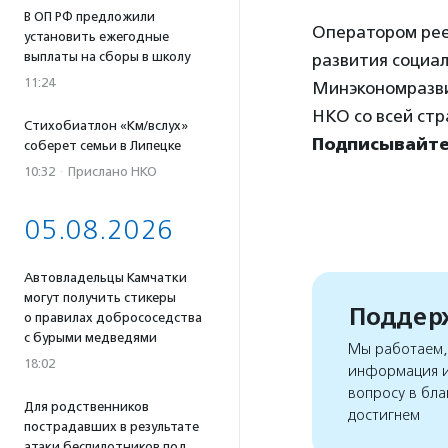
В ОП РФ предложили
Оператором рее
установить ежегодные
выплаты на сборы в школу
развития социа
11:24
Минэкономразв
НКО со всей стр
Стихобиатлон «Км/вслух»
Подписывайтес
соберет семьи в Липецке
10:32
·
Прислано НКО
05.08.2026
Автовладельцы Камчатки
могут получить стикеры
Поддерж
о правилах добрососедства
с бурыми медведями
Мы работаем, 
18:02
информация и
вопросу в бла
Для родственников
достигнем
пострадавших в результате
атаки беспилотников под