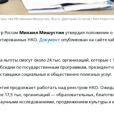
ельства РФ Михаил Мишустин. Фото: Дмитрий Астахов / РИА Новости
р России
Михаил Мишустин
утвердил положение о
нтированных НКО.
Документ
опубликован на сайте ка
 льготы смогут около 24 тыс. организаций, которые с 
убсидии по государственным программам, президентс
ставщики социальных и общественно полезных услуг.
тия продолжает работать над реестром НКО. Ожидае
е 17,5 тыс. организаций — образовательных, благотв
аучными исследованиями, продвижением культуры и 