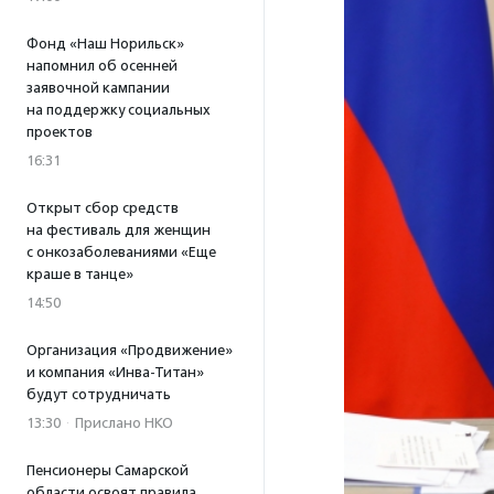
Фонд «Наш Норильск»
напомнил об осенней
заявочной кампании
на поддержку социальных
проектов
16:31
Открыт сбор средств
на фестиваль для женщин
с онкозаболеваниями «Еще
краше в танце»
14:50
Организация «Продвижение»
и компания «Инва-Титан»
будут сотрудничать
13:30
·
Прислано НКО
Пенсионеры Самарской
области освоят правила