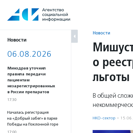
Перейти
к
содержанию
Новости
Новости
Мишуст
06.08.2026
о реес
Минздрав уточнил
льготы
правила передачи
пациентам
незарегистрированных
в России препаратов
В общей сложн
17:30
некоммерческ
Началась регистрация
НКО-сектор
·
15.06
на «Добрый забег» в парке
Победы на Поклонной горе
17:00