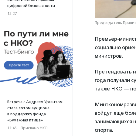
цифровой безопасности
13:27
Председатель Правит
Премьер-минист
социально орие
министров.
Претендовать на
года получали с
также НКО — по
Встреча с Андреем Ургантом
Минэкономразви
стала лотом аукциона
войдут еще боле
в поддержку фонда
«Бумажная птица»
занимающихся н
11:45
·
Прислано НКО
спорта.