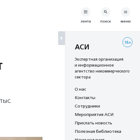
лента
поиск
меню
18+
АСИ
т
Экспертная организация
и информационное
агентство некоммерческого
сектора
О нас
Контакты
тыс.
Сотрудники
Мероприятия АСИ
Прислать новость
Полезная библиотека
Наши издания