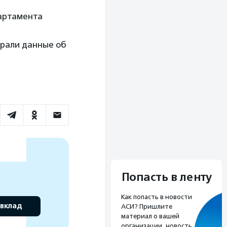
артамента
ирали данные об
Попасть в ленту
Как попасть в новости
 вклад
АСИ? Пришлите
материал о вашей
организации, новость,