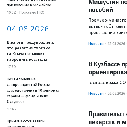
Мишустин по
при колонии в Можайске
пособий
10:32
·
Прислано НКО
Премьер-министр
акты, чтобы семь
04.08.2026
превышении крит
Биологи предупредили,
Новости
·
13.03.2026
что развитие туризма
на Камчатке может
навредить косаткам
В Кузбассе 
17:59
ориентиров
Почти половина
Господдержка СО 
соцпредприятий России
сосредоточена в 10 регионах
Новости
·
26.02.2026
страны — фонд «Наше
будущее»
17:46
Правительст
лекарств и 
Принимаются заявки
на конкурс эссе