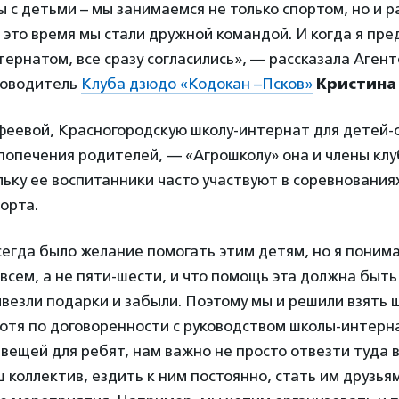
 с детьми – мы занимаемся не только спортом, но и р
 это время мы стали дружной командой. И когда я пре
ернатом, все сразу согласились», — рассказала Аген
ководитель
Клуба дзюдо «Кодокан –Псков»
Кристина
феевой, Красногородскую школу-интернат для детей-с
попечения родителей, — «Агрошколу» она и члены кл
льку ее воспитанники часто участвуют в соревнования
орта.
сегда было желание помогать этим детям, но я понима
всем, а не пяти-шести, и что помощь эта должна быть
ивезли подарки и забыли. Поэтому мы и решили взять
отя по договоренности с руководством школы-интерн
 вещей для ребят, нам важно не просто отвезти туда 
ш коллектив, ездить к ним постоянно, стать им друзья