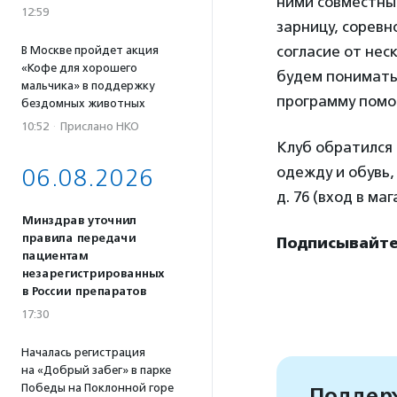
ними совместны
12:59
зарницу, соревн
согласие от нес
В Москве пройдет акция
«Кофе для хорошего
будем понимать
мальчика» в поддержку
программу помо
бездомных животных
10:52
·
Прислано НКО
Клуб обратился 
одежду и обувь, 
06.08.2026
д. 76 (вход в ма
Минздрав уточнил
правила передачи
Подписывайтес
пациентам
незарегистрированных
в России препаратов
17:30
Началась регистрация
на «Добрый забег» в парке
Победы на Поклонной горе
Поддерж