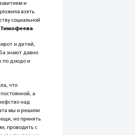
азвитием и
дложила взять
тству социальной
 Тимофеева
.
ирот и детей,
уба знают давно
х по дзюдо и
ла, что
 постоянной, а
 шефство над
ата мы и решили
вещи, но принять
ми, проводить с