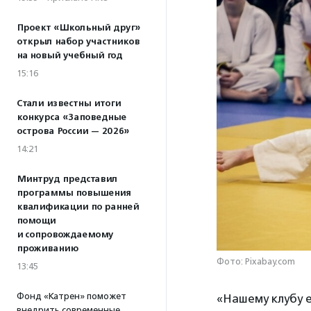
Проект «Школьный друг»
открыл набор участников
на новый учебный год
15:16
Стали известны итоги
конкурса «Заповедные
острова России — 2026»
14:21
Минтруд представил
программы повышения
квалификации по ранней
помощи
и сопровождаемому
проживанию
Фото: Pixabay.com
13:45
Фонд «Катрен» поможет
«Нашему клубу е
внедрить современные