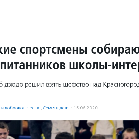
кие спортсмены собира
спитанников школы-инте
уб дзюдо решил взять шефство над Красногоро
ь и доброволь­чест­во
,
Семья и дети
·
16.06.2020