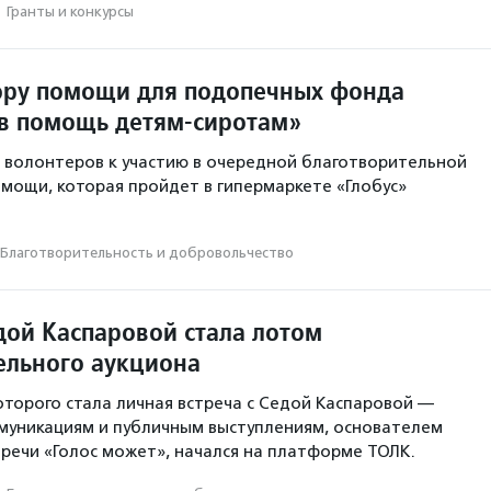
·
Гранты и конкурсы
ору помощи для подопечных фонда
в помощь детям-сиротам»
 волонтеров к участию в очередной благотворительной
омощи, которая пройдет в гипермаркете «Глобус»
Благотвори­тель­ность и доброволь­чест­во
дой Каспаровой стала лотом
ельного аукциона
оторого стала личная встреча с Седой Каспаровой —
муникациям и публичным выступлениям, основателем
речи «Голос может», начался на платформе ТОЛК.