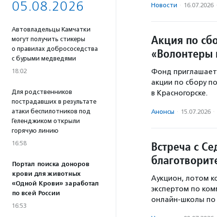
05.08.2026
Новости
·
16.07.2026
Автовладельцы Камчатки
Акция по сб
могут получить стикеры
о правилах добрососедства
«Волонтеры 
с бурыми медведями
18:02
Фонд приглашает
акции по сбору п
Для родственников
в Красногорске.
пострадавших в результате
атаки беспилотников под
Анонсы
·
15.07.2026
·
Геленджиком открыли
горячую линию
Встреча с Се
16:58
благотворит
Портал поиска доноров
крови для животных
Аукцион, лотом к
«Одной Крови» заработал
экспертом по ком
по всей России
онлайн-школы по 
16:53