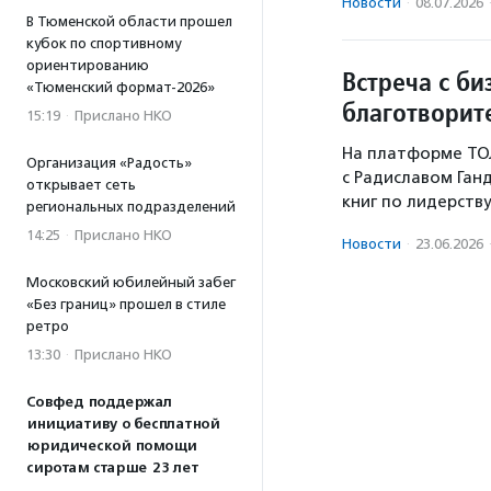
Новости
·
08.07.2026
В Тюменской области прошел
кубок по спортивному
ориентированию
Встреча с би
«Тюменский формат-2026»
благотворит
15:19
·
Прислано НКО
На платформе ТОЛ
Организация «Радость»
с Радиславом Ган
открывает сеть
книг по лидерству
региональных подразделений
14:25
·
Прислано НКО
Новости
·
23.06.2026
Московский юбилейный забег
«Без границ» прошел в стиле
ретро
13:30
·
Прислано НКО
Совфед поддержал
инициативу о бесплатной
юридической помощи
сиротам старше 23 лет