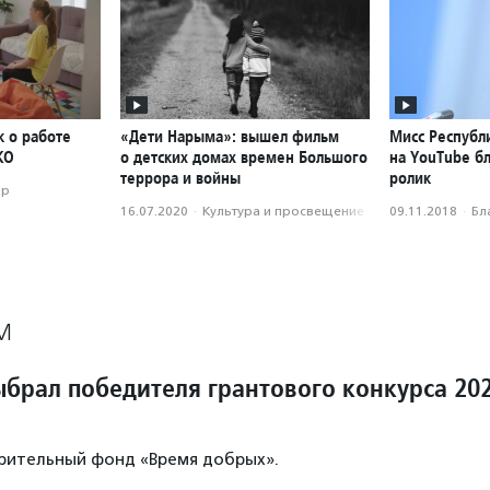
к о работе
«Дети Нарыма»: вышел фильм
Мисс Республ
КО
о детских домах времен Большого
на YouTube б
террора и войны
ролик
ор
16.07.2020
·
Культура и просвещение
09.11.2018
·
Бл
М
ыбрал победителя грантового конкурса 20
рительный фонд «Время добрых».