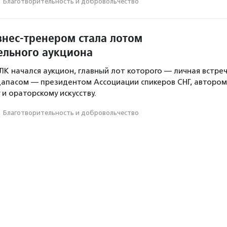
·
Благотвори­тель­ность и доброволь­чест­во
знес-тренером стала лотом
ельного аукциона
К начался аукцион, главный лот которого — личная встре
дапасом — президентом Ассоциации спикеров СНГ, автором
 и ораторскому искусству.
·
Благотвори­тель­ность и доброволь­чест­во