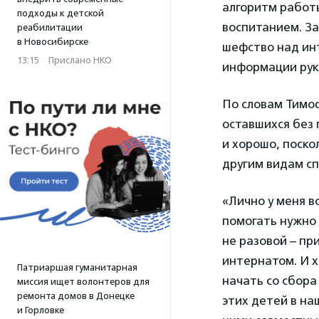
алгоритм работы
подходы к детской
воспитанием. За
реабилитации
в Новосибирске
шефство над инт
13:15
·
Прислано НКО
информации ру
По словам Тимо
оставшихся без 
и хорошо, поско
другим видам сп
«Лично у меня в
помогать нужно 
не разовой – пр
интернатом. И х
Патриаршая гуманитарная
начать со сбора
миссия ищет волонтеров для
ремонта домов в Донецке
этих детей в на
и Горловке