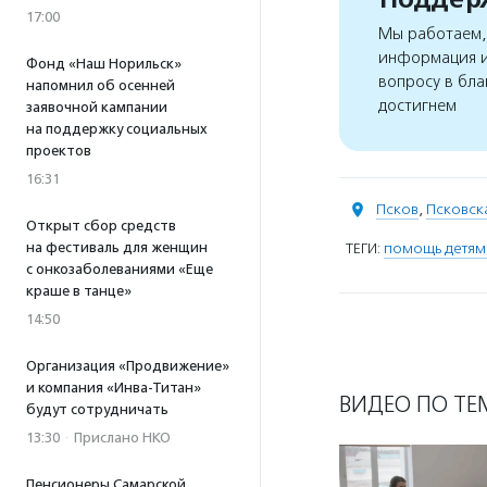
17:00
Мы работаем, 
информация и
Фонд «Наш Норильск»
вопросу в бла
напомнил об осенней
достигнем
заявочной кампании
на поддержку социальных
проектов
16:31
Псков
,
Псковск
Открыт сбор средств
на фестиваль для женщин
ТЕГИ:
помощь детям
с онкозаболеваниями «Еще
краше в танце»
14:50
Организация «Продвижение»
и компания «Инва-Титан»
ВИДЕО ПО ТЕ
будут сотрудничать
13:30
·
Прислано НКО
Пенсионеры Самарской