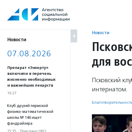
Перейти
к
содержанию
Новости
Новости
Псковс
07.08.2026
для во
Препарат «Энхерту»
включили в перечень
Псковский кл
жизненно необходимых
и важнейших лекарств
интернатом.
16:27
Благотвори­тель­ност
Клуб друзей пермской
физико-математической
школы № 146 ищет
фандрайзера
15:35
·
Прислано НКО