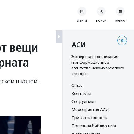
лента
поиск
меню
18+
ют вещи
АСИ
рната
Экспертная организация
и информационное
агентство некоммерческого
сектора
дской школой-
О нас
Контакты
Сотрудники
Мероприятия АСИ
Прислать новость
Полезная библиотека
Наши издания