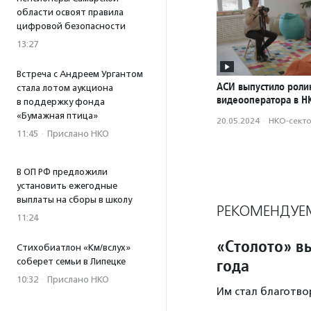
области освоят правила
цифровой безопасности
13:27
Встреча с Андреем Ургантом
АСИ выпустило роли
стала лотом аукциона
видеооператора в Н
в поддержку фонда
«Бумажная птица»
20.05.2024
·
НКО-сект
11:45
·
Прислано НКО
В ОП РФ предложили
установить ежегодные
выплаты на сборы в школу
РЕКОМЕНДУЕ
11:24
«Столото» в
Стихобиатлон «Км/вслух»
года
соберет семьи в Липецке
10:32
·
Прислано НКО
Им стал благотво