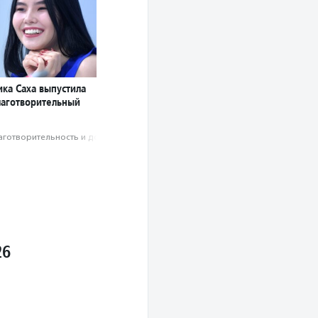
ика Саха выпустила
лаготворительный
аготвори­тель­ность и доброволь­чест­во
26