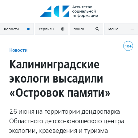
Перейти
к
содержанию
новости
сервисы
поиск
меню
18+
Новости
Калининградские
экологи высадили
«Островок памяти»
26 июня на территории дендропарка
Областного детско-юношеского центра
экологии, краеведения и туризма