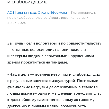
и слабовидящих.
АСИ-Калининград
,
Оксана Ефремова
·
Благотвори­тель­
ность и доброволь­чест­во
,
Люди с инвалидностью
·
30.06.2020
За «руль» сели волонтеры и по совместительству
— опытные велосипедисты: они помогли
шестерым людям с серьезными нарушениями
зрения прокатиться на тандеме.
«Наша цель — вовлечь незрячих и слабовидящих
в регулярные занятия физкультурой. Посильные
физические нагрузки дают живущим в темноте
людям яркие эмоции и мышечный тонус, импульс
к дальнейшему самостоятельному активному
движению к личным целям, возможность