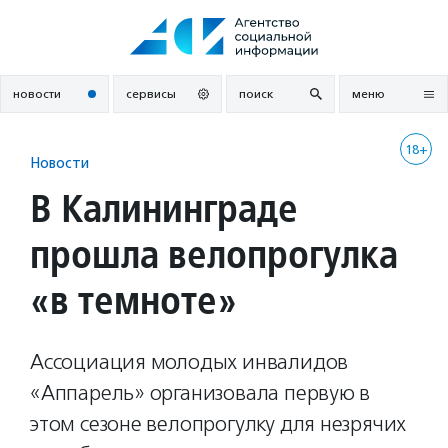
Перейти
к
содержанию
новости
сервисы
поиск
меню
18+
Новости
В Калининграде
прошла велопрогулка
«в темноте»
Ассоциация молодых инвалидов
«Аппарель» организовала первую в
этом сезоне велопрогулку для незрячих