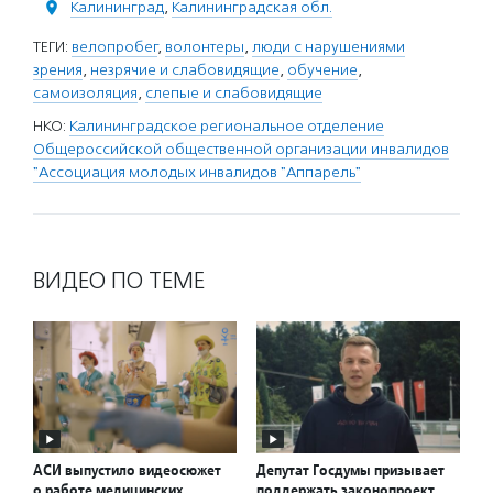
Калининград
,
Калининградская обл.
ТЕГИ:
велопробег
,
волонтеры
,
люди с нарушениями
зрения
,
незрячие и слабовидящие
,
обучение
,
самоизоляция
,
слепые и слабовидящие
НКО:
Калининградское региональное отделение
Общероссийской общественной организации инвалидов
"Ассоциация молодых инвалидов "Аппарель"
ВИДЕО ПО ТЕМЕ
АСИ выпустило видеосюжет
Депутат Госдумы призывает
о работе медицинских
поддержать законопроект