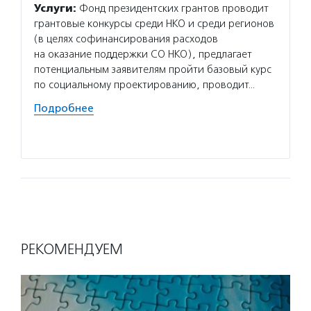
Услуги:
Фонд президентских грантов проводит
Услуг
грантовые конкурсы среди НКО и среди регионов
поддер
(в целях софинансирования расходов
фестив
на оказание поддержки СО НКО), предлагает
провод
потенциальным заявителям пройти базовый курс
на фин
по социальному проектированию, проводит…
учреди
литера
Подробнее
Подро
РЕКОМЕНДУЕМ