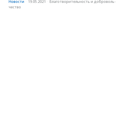
Новости
·
19.05.2021
·
Благотвори­тель­ность и доброволь­
чест­во