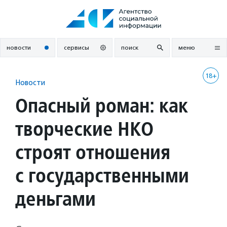
Перейти
к
содержанию
новости
сервисы
поиск
меню
18+
Новости
Опасный роман: как
творческие НКО
строят отношения
с государственными
деньгами