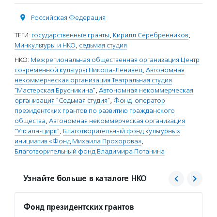
Российская Федерация
ТЕГИ:
государственные гранты
,
Кирилл Серебренников
,
Минкультуры и НКО
,
седьмая студия
НКО:
Межрегиональная общественная организация Центр
современной культуры Никола-Ленивец
,
Автономная
некоммерческая организация Театральная студия
"Мастерская Брусникина"
,
Автономная некоммерческая
организация "Седьмая студия"
,
Фонд-оператор
президентских грантов по развитию гражданского
общества
,
Автономная некоммерческая организация
"Упсала-цирк"
,
Благотворительный фонд культурных
инициатив «Фонд Михаила Прохорова»
,
Благотворительный фонд Владимира Потанина
Узнайте больше в каталоге НКО
Фонд президентских грантов
Фонд 