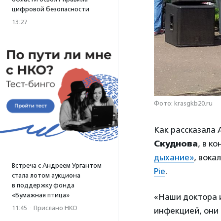
цифровой безопасности
13:27
Фото: krasgkb20.ru
Как рассказала
Скуднова
, в к
дыхание»
, вока
Встреча с Андреем Ургантом
Pie
.
стала лотом аукциона
в поддержку фонда
«Бумажная птица»
«Наши доктора 
11:45
·
Прислано НКО
инфекцией, они 