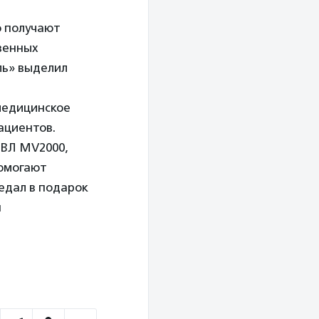
о получают
венных
ль» выделил
 медицинское
ациентов.
ИВЛ MV2000,
помогают
едал в подарок
я