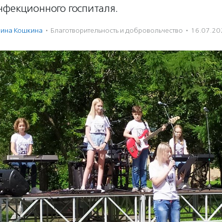
нфекционного госпиталя.
лина Кошкина
·
Благотвори­тель­ность и доброволь­чест­во
·
16.07.20