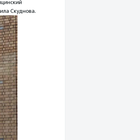
ицинский
ила Скуднова.