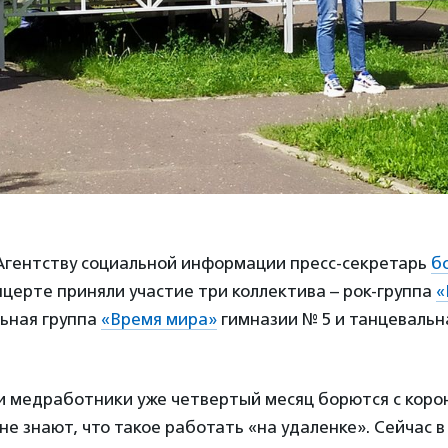
 Агентству социальной информации пресс-секретарь
б
онцерте приняли участие три коллектива – рок-группа
«
льная группа
«Время мира»
гимназии № 5 и танцевальн
и медработники уже четвертый месяц борются с коро
не знают, что такое работать «на удаленке». Сейчас