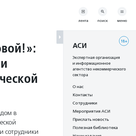
лента
поиск
меню
18+
вой!»:
АСИ
ли
Экспертная организация
и информационное
агентство некоммерческого
ической
сектора
О нас
Контакты
Сотрудники
Мероприятия АСИ
дом в
Прислать новость
еской
Полезная библиотека
ии сотрудники
Наши издания