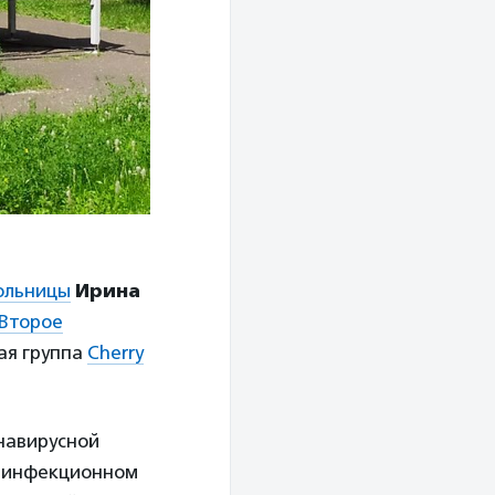
ольницы
Ирина
Второе
ая группа
Cherry
навирусной
 в инфекционном