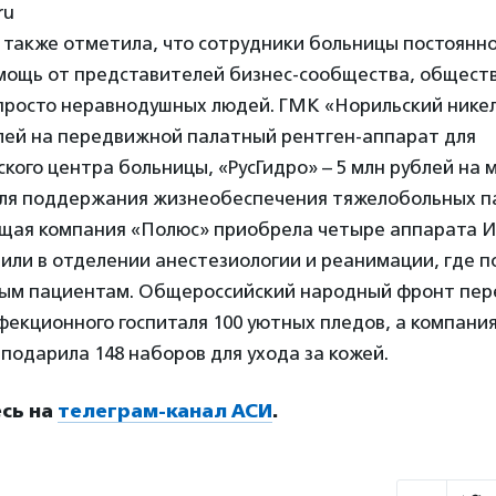
ru
 также отметила, что сотрудники больницы постоянн
мощь от представителей бизнес-сообщества, общест
просто неравнодушных людей. ГМК «Норильский нике
блей на передвижной палатный рентген-аппарат для
кого центра больницы, «РусГидро» – 5 млн рублей на
ля поддержания жизнеобеспечения тяжелобольных п
ая компания «Полюс» приобрела четыре аппарата 
или в отделении анестезиологии и реанимации, где 
ым пациентам. Общероссийский народный фронт пер
екционного госпиталя 100 уютных пледов, а компани
одарила 148 наборов для ухода за кожей.
сь на
телеграм-канал АСИ
.