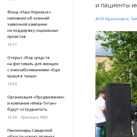
и пациенты и
Фонд «Наш Норильск»
напомнил об осенней
АСИ-Красноярск
,
Га
заявочной кампании
на поддержку социальных
проектов
16:31
Открыт сбор средств
на фестиваль для женщин
с онкозаболеваниями «Еще
краше в танце»
14:50
Организация «Продвижение»
и компания «Инва-Титан»
будут сотрудничать
13:30
·
Прислано НКО
Пенсионеры Самарской
области освоят правила