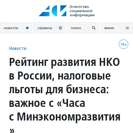
Перейти
к
содержанию
новости
сервисы
поиск
меню
18+
Новости
Рейтинг развития НКО
в России, налоговые
льготы для бизнеса:
важное с «Часа
с Минэкономразвития
»