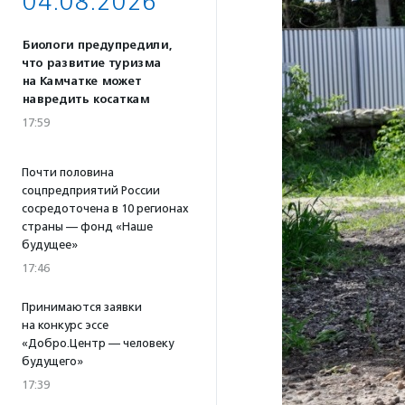
04.08.2026
Биологи предупредили,
что развитие туризма
на Камчатке может
навредить косаткам
17:59
Почти половина
соцпредприятий России
сосредоточена в 10 регионах
страны — фонд «Наше
будущее»
17:46
Принимаются заявки
на конкурс эссе
«Добро.Центр — человеку
будущего»
17:39