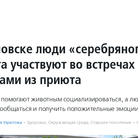
новске люди «серебряно
а участвуют во встречах
ками из приюта
и помогают животным социализироваться, а л
пообщаться и получить положительные эмоции
я Узрютова
·
Здоровье
,
Окружающая среда
,
Старшее поколение
·