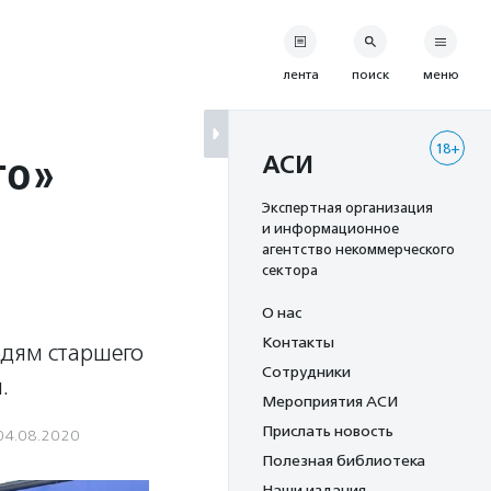
лента
поиск
меню
18+
го»
АСИ
Экспертная организация
и информационное
агентство некоммерческого
сектора
О нас
Контакты
юдям старшего
Сотрудники
.
Мероприятия АСИ
Прислать новость
04.08.2020
Полезная библиотека
Наши издания