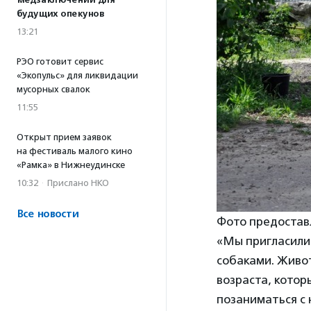
медзаключений для
будущих опекунов
13:21
РЭО готовит сервис
«Экопульс» для ликвидации
мусорных свалок
11:55
Открыт прием заявок
на фестиваль малого кино
«Рамка» в Нижнеудинске
10:32
·
Прислано НКО
Все новости
Фото предостав
«Мы пригласили
собаками. Живо
возраста, котор
позаниматься с 