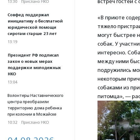
встреч гостей с
13:30
·
Прислано НКО
Совфед поддержал
«В приюте соде
инициативу о бесплатной
тяжело пристра
юридической помощи
сиротам старше 23 лет
могут быстрее н
13:19
собак. У участн
интересно. Соба
Президент РФ подписал
между ними быс
закон о новых мерах
поддержки молодежных
подружились мом
НКО
некоторым причи
13:04
собаками из при
Волонтеры Наставнического
питомца», — ра
центра преобразили
территорию дома ребенка
при колонии в Можайске
10:32
·
Прислано НКО