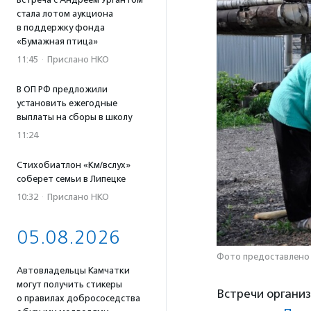
стала лотом аукциона
в поддержку фонда
«Бумажная птица»
11:45
·
Прислано НКО
В ОП РФ предложили
установить ежегодные
выплаты на сборы в школу
11:24
Стихобиатлон «Км/вслух»
соберет семьи в Липецке
10:32
·
Прислано НКО
05.08.2026
Фото предоставлено
Автовладельцы Камчатки
могут получить стикеры
Встречи органи
о правилах добрососедства