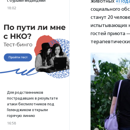
животных
«Пода
с бурыми медведями
18:02
социального обс
станут 20 челов
испытывающих ну
гостей приюта —
терапевтических
Для родственников
пострадавших в результате
атаки беспилотников под
Геленджиком открыли
горячую линию
16:58