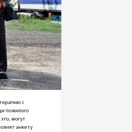
терапию с
ди пожилого
 это, могут
полнят анкету