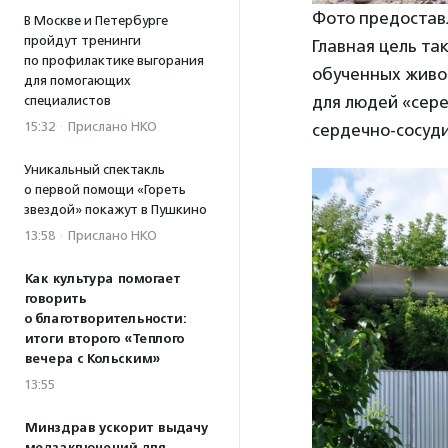
Фото предостав
В Москве и Петербурге
пройдут тренинги
Главная цель та
по профилактике выгорания
обученных живот
для помогающих
для людей «сере
специалистов
15:32
·
Прислано НКО
сердечно-сосуди
Уникальный спектакль
о первой помощи «Гореть
звездой» покажут в Пушкино
13:58
·
Прислано НКО
Как культура помогает
говорить
о благотворительности:
итоги второго «Теплого
вечера с Кольским»
13:55
Минздрав ускорит выдачу