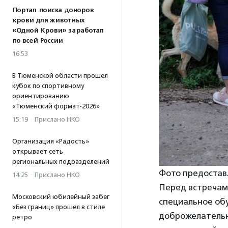
Портал поиска доноров
крови для животных
«Одной Крови» заработал
по всей России
16:53
В Тюменской области прошел
кубок по спортивному
ориентированию
«Тюменский формат-2026»
15:19
·
Прислано НКО
Организация «Радость»
открывает сеть
региональных подразделений
Фото предостав
14:25
·
Прислано НКО
Перед встречами
Московский юбилейный забег
специальное об
«Без границ» прошел в стиле
доброжелательн
ретро