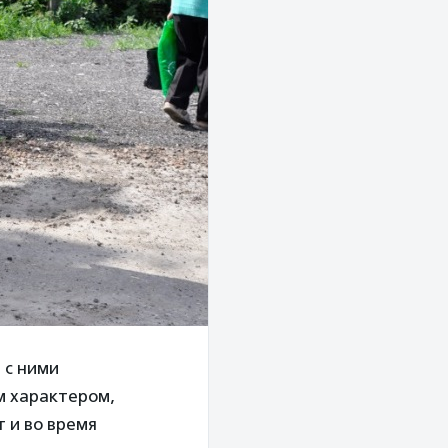
 с ними
м характером,
 и во время