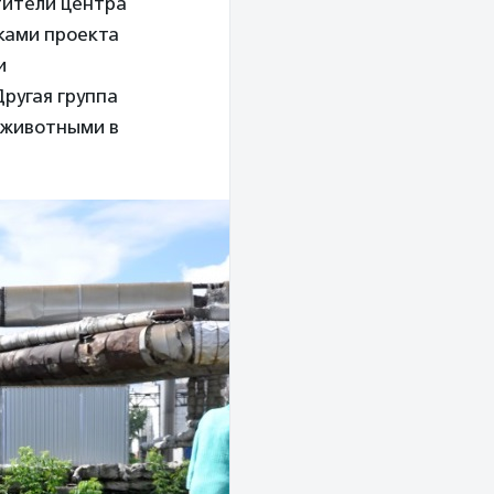
етители центра
иками проекта
и
ругая группа
с животными в