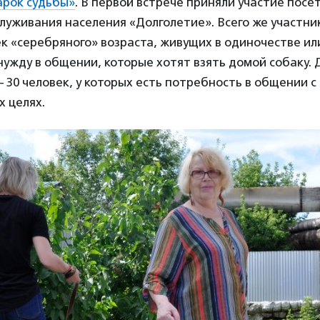
рок судьбы»
. В первой встрече приняли участие пос
луживания населения «Долголетие». Всего же участн
ек «серебряного» возраста, живущих в одиночестве ил
жду в общении, которые хотят взять домой собаку. Д
 30 человек, у которых есть потребность в общении 
 целях.