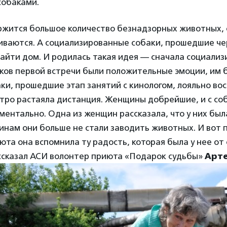
 собаками.
ржится большое количество безнадзорных животных, 
иваются. А социализированные собаки, прошедшие чер
айти дом. И родилась такая идея — сначала социали
иков первой встречи были положительные эмоции, им 
ки, прошедшие этап занятий с кинологом, лояльно вос
тро растаяла дистанция. Женщины добрейшие, и с со
ентально. Одна из женщин рассказала, что у них была
нам они больше не стали заводить животных. И вот 
юта она вспомнила ту радость, которая была у нее от 
ссказал АСИ волонтер приюта «Подарок судьбы»
Арт