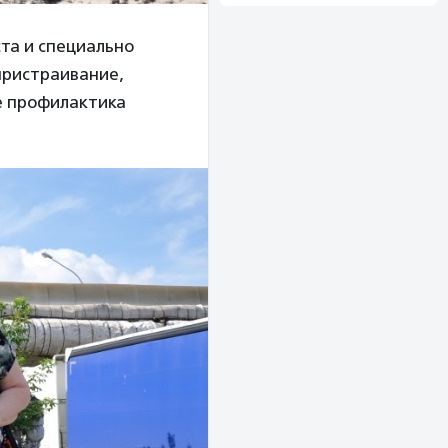
ста и специально
 пристраивание,
ле профилактика