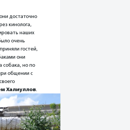
они достаточно
ез кинолога,
зировать наших
было очень
приняли гостей,
баками они
 собака, но по
при общении с
своего
ем Халиуллов
.