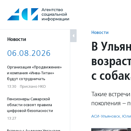
Перейти
к
содержанию
Новости
Новости
В Улья
06.08.2026
возраст
Организация «Продвижение»
с соба
и компания «Инва-Титан»
будут сотрудничать
13:30
·
Прислано НКО
Такие встреч
Пенсионеры Самарской
поколения – 
области освоят правила
цифровой безопасности
АСИ-Ульяновск
,
Юли
13:27
Встреча с Андреем Ургантом