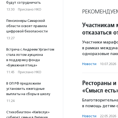
будут сотрудничать
13:30
·
Прислано НКО
РЕКОМЕНДУЕ
Пенсионеры Самарской
Участникам 
области освоят правила
отказаться 
цифровой безопасности
13:27
Участники мараф
в рамках междуна
Встреча с Андреем Ургантом
одноразовые паке
стала лотом аукциона
в поддержку фонда
Новости
·
10.07.2026
«Бумажная птица»
11:45
·
Прислано НКО
Рестораны и
В ОП РФ предложили
«Смысл есть
установить ежегодные
выплаты на сборы в школу
Благотворительна
11:24
в помощь детям-с
Стихобиатлон «Км/вслух»
Новости
·
22.05.2026
соберет семьи в Липецке