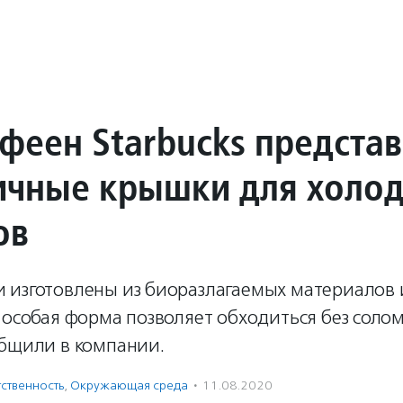
офеен Starbucks предста
ичные крышки для холо
ов
 изготовлены из биоразлагаемых материалов 
 особая форма позволяет обходиться без соло
общили в компании.
ственность
,
Окружающая среда
·
11.08.2020