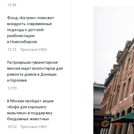
13:45
Фонд «Катрен» поможет
внедрить современные
подходы к детской
реабилитации
в Новосибирске
13:15
·
Прислано НКО
Патриаршая гуманитарная
миссия ищет волонтеров для
ремонта домов в Донецке
и Горловке
12:59
В Москве пройдет акция
«Кофе для хорошего
мальчика» в поддержку
бездомных животных
10:52
·
Прислано НКО