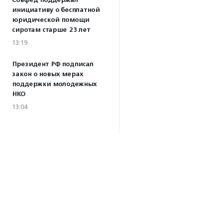
Совфед поддержал
инициативу о бесплатной
юридической помощи
сиротам старше 23 лет
13:19
Президент РФ подписал
закон о новых мерах
поддержки молодежных
НКО
13:04
Волонтеры Наставнического
центра преобразили
территорию дома ребенка
при колонии в Можайске
10:32
·
Прислано НКО
Все новости