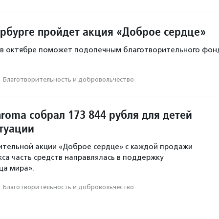
ербурге пройдет акция «Доброе сердце»
 в октябре поможет подопечным благотворительного фон
·
Благотвори­тель­ность и доброволь­чест­во
roma собрал 173 844 рубля для детей
итуации
ительной акции «Доброе сердце» с каждой продажи
кса часть средств направлялась в поддержку
ца мира».
·
Благотвори­тель­ность и доброволь­чест­во