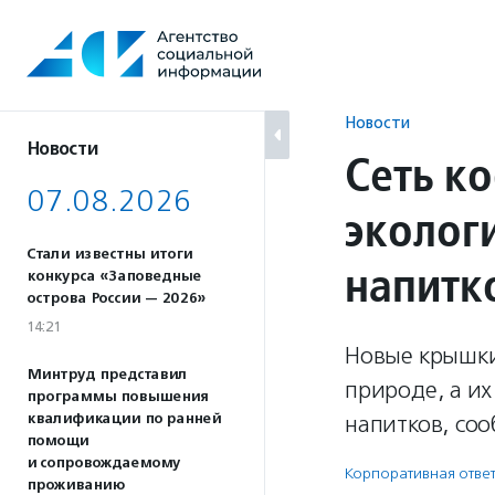
Перейти
к
содержанию
Новости
Новости
Сеть к
07.08.2026
эколог
Стали известны итоги
напитк
конкурса «Заповедные
острова России — 2026»
14:21
Новые крышки
Минтруд представил
природе, а их
программы повышения
квалификации по ранней
напитков, со
помощи
и сопровождаемому
Корпоративная ответ
проживанию