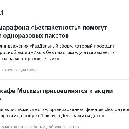
М
марафона «Беспакетность» помогут
от одноразовых пакетов
она движения «РазДельный сбор», который проходит
родной акции «Июль без пластика», учатся заменять
ты на многоразовые сумки.
·
Окружающая среда
 кафе Москвы присоединятся к акции
»
я акция «Смысл есть», организованная фондом «Волонтер
иротам», пройдет 1 июня, в День защиты детей.
·
Благотвори­тель­ность и доброволь­чест­во