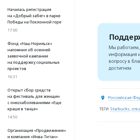
Началась регистрация
на «Добрый забег» в парке
Победы на Поклонной горе
17:00
Поддерж
Фонд «Наш Норильск»
Мы работаем, 
напомнил об осенней
информация и
заявочной кампании
вопросу в бла
на поддержку социальных
достигнем
проектов
16:31
Открыт сбор средств
на фестиваль для женщин
Российская Фе
с онкозаболеваниями «Еще
ТЕГИ:
Starbucks
,
отка
краше в танце»
14:50
Организация «Продвижение»
и компания «Инва-Титан»