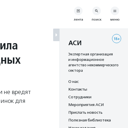
лента
поиск
меню
18+
вила
АСИ
дных
Экспертная организация
и информационное
агентство некоммерческого
сектора
О нас
Контакты
и не вредят
Сотрудники
минок для
Мероприятия АСИ
Прислать новость
Полезная библиотека
Наши издания