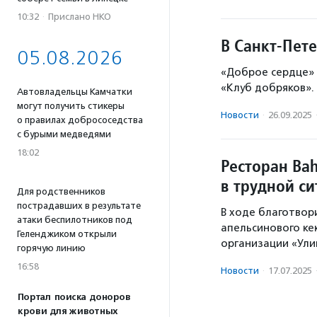
10:32
·
Прислано НКО
В Санкт-Пет
05.08.2026
«Доброе сердце»
«Клуб добряков».
Автовладельцы Камчатки
могут получить стикеры
Новости
·
26.09.2025
о правилах добрососедства
с бурыми медведями
18:02
Ресторан Bah
в трудной с
Для родственников
пострадавших в результате
В ходе благотвор
атаки беспилотников под
апельсинового ке
Геленджиком открыли
организации «Ули
горячую линию
16:58
Новости
·
17.07.2025
Портал поиска доноров
крови для животных