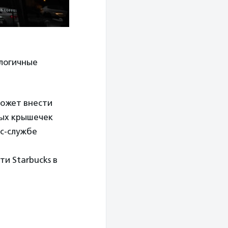
логичные
может внести
вых крышечек
с-службе
и Starbucks в