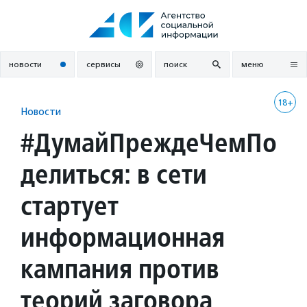
Перейти
к
содержанию
новости
сервисы
поиск
меню
18+
Новости
#ДумайПреждеЧемПо
делиться: в сети
стартует
информационная
кампания против
теорий заговора