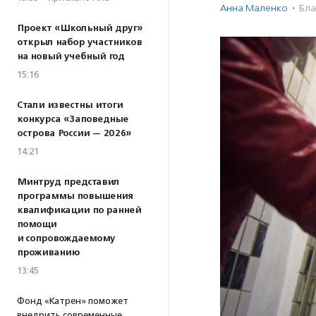
Анна Маленко
·
Бла
Проект «Школьный друг»
открыл набор участников
на новый учебный год
15:16
Стали известны итоги
конкурса «Заповедные
острова России — 2026»
14:21
Минтруд представил
программы повышения
квалификации по ранней
помощи
и сопровождаемому
проживанию
13:45
Фонд «Катрен» поможет
внедрить современные