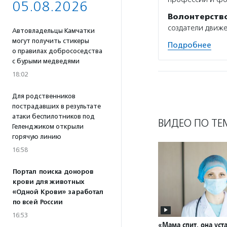
05.08.2026
Волонтерств
создатели движ
Автовладельцы Камчатки
могут получить стикеры
Подробнее
о правилах добрососедства
с бурыми медведями
18:02
Для родственников
пострадавших в результате
атаки беспилотников под
ВИДЕО ПО ТЕ
Геленджиком открыли
горячую линию
16:58
Портал поиска доноров
крови для животных
«Одной Крови» заработал
по всей России
16:53
«Мама спит, она уста