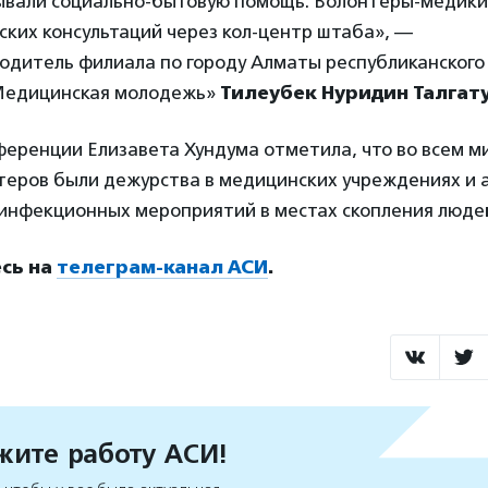
зывали социально-бытовую помощь. Волонтеры-медики
ких консультаций через кол-центр штаба», —
водитель филиала по городу Алматы республиканског
Медицинская молодежь»
Тилеубек Нуридин Талгат
еренции Елизавета Хундума отметила, что во всем м
теров были дежурства в медицинских учреждениях и 
инфекционных мероприятий в местах скопления люде
сь на
телеграм-канал АСИ
.
ите работу АСИ!