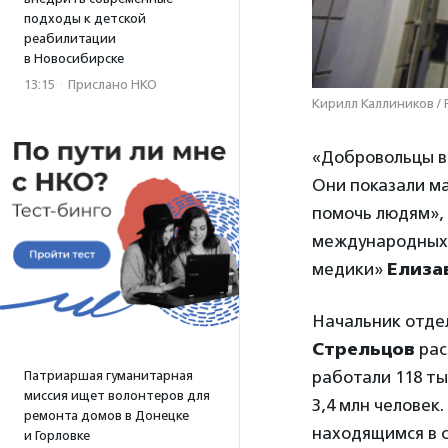
подходы к детской
реабилитации
в Новосибирске
13:15
·
Прислано НКО
Кирилл Каллиников /
«Добровольцы в
Они показали м
помочь людям»,
международных 
медики»
Елиза
Начальник отде
Стрельцов
рас
работали 118 ты
Патриаршая гуманитарная
миссия ищет волонтеров для
3,4 млн человек
ремонта домов в Донецке
находящимся в 
и Горловке