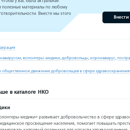
чтобы у вас была актуальная
 полезные материалы по любому
готворительности. Вместе мы этого
Внести
дерация
онавирусом
,
волонтеры-медики
,
добровольцы
,
коронавирус
,
постр
е общественное движение добровольцев в сфере здравоохранения
ше в каталоге НКО
дики
лонтеры-медики» развивает добровольчество в сфере здраво
медицинское просвещение населения, помогает повышать прес
рмировать кадровый потенциал для отрасли здравоохранения.