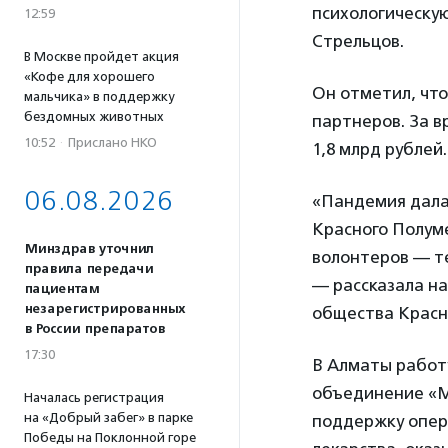
психологическу
12:59
Стрельцов.
В Москве пройдет акция
«Кофе для хорошего
Он отметил, чт
мальчика» в поддержку
бездомных животных
партнеров. За в
10:52
·
Прислано НКО
1,8 млрд рублей.
06.08.2026
«Пандемия дала
Красного Полуме
Минздрав уточнил
волонтеров — те
правила передачи
— рассказала н
пациентам
незарегистрированных
общества Красн
в России препаратов
17:30
В Алматы работ
объединение «М
Началась регистрация
на «Добрый забег» в парке
поддержку опер
Победы на Поклонной горе