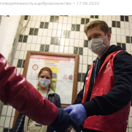
готвори­тель­ность и доброволь­чест­во
·
17.08.2020