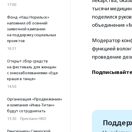
лекарства, ока
17:00
тысячи медицинс
поделился руко
Фонд «Наш Норильск»
напомнил об осенней
объединения «
заявочной кампании
на поддержку социальных
Модератор конф
проектов
функцией волон
16:31
проведение дез
Открыт сбор средств
на фестиваль для женщин
Подписывайте
с онкозаболеваниями «Еще
краше в танце»
14:50
Организация «Продвижение»
и компания «Инва-Титан»
будут сотрудничать
13:30
·
Прислано НКО
Поддерж
Пенсионеры Самарской