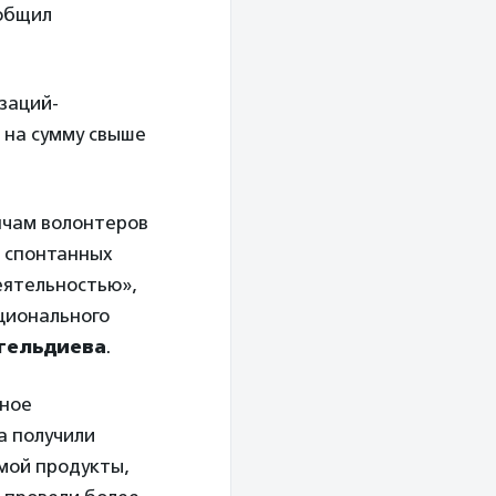
общил
заций-
 на сумму свыше
ячам волонтеров
8 спонтанных
деятельностью»,
ционального
нгельдиева
.
нное
а получили
мой продукты,