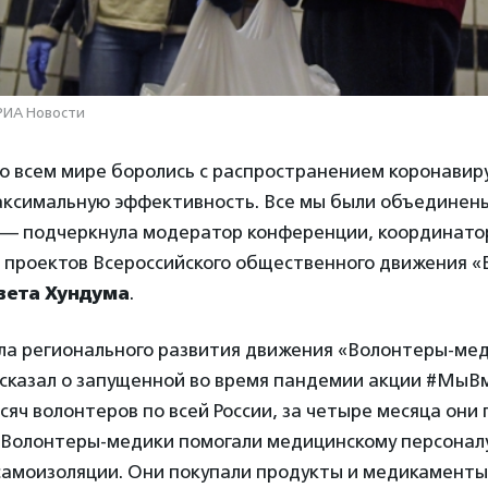
 РИА Новости
о всем мире боролись с распространением коронавир
аксимальную эффективность. Все мы были объединен
 — подчеркнула модератор конференции, координато
проектов Всероссийского общественного движения «
вета Хундума
.
ла регионального развития движения «Волонтеры-ме
сказал о запущенной во время пандемии акции #МыВм
сяч волонтеров по всей России, за четыре месяца они
. Волонтеры-медики помогали медицинскому персонал
самоизоляции. Они покупали продукты и медикаменты