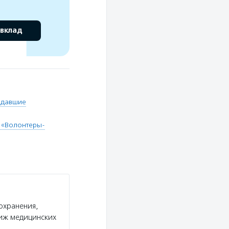
 вклад
адавшие
 «Волонтеры-
охранения,
тиж медицинских