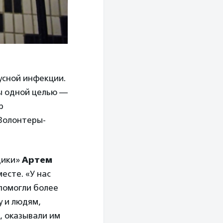
усной инфекции.
ы одной целью —
р
Волонтеры-
дики»
Артем
есте. «У нас
 помогли более
у и людям,
, оказывали им