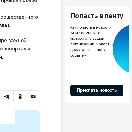
 провели более
Попасть в ленту
о общественного
улы
.
Как попасть в новости
АСИ? Пришлите
материал о вашей
ире важной
организации, новость,
аэропортах и
пресс-релиз, анонс
события.
й.
Прислать новость