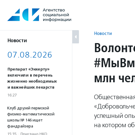
Перейти
к
содержанию
Новости
Новости
Волонт
07.08.2026
#МыВме
Препарат «Энхерту»
млн че
включили в перечень
жизненно необходимых
и важнейших лекарств
16:27
Общественная 
«Добровольче
Клуб друзей пермской
физико-математической
успешный опы
школы № 146 ищет
на котором об
фандрайзера
15:35
·
Прислано НКО