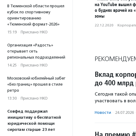
на YouTube вышел 
В Тюменской области прошел
о буднях врачей из 
кубок по спортивному
зоны
ориентированию
«Тюменский формат-2026»
22.12.2020
·
Корпорати
15:19
·
Прислано НКО
Организация «Радость»
открывает сеть
РЕКОМЕНДУЕ
региональных подразделений
14:25
·
Прислано НКО
Вклад корпо
Московский юбилейный забег
до 400 млрд 
«Без границ» прошел в стиле
ретро
Сегодня такой оп
13:30
·
Прислано НКО
участвовать в во
Совфед поддержал
Новости
·
24.07.2026
инициативу о бесплатной
юридической помощи
сиротам старше 23 лет
На премию #