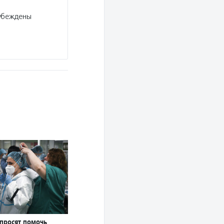
убеждены
 просят помочь