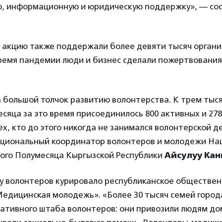
ю, информационную и юридическую поддержку», — со
о акцию также поддержали более девяти тысяч органи
ремя пандемии люди и бизнес сделали пожертвования
 большой толчок развитию волонтерства. К трем тыс
сяца за это время присоединилось 800 активных и 27
х, кто до этого никогда не занимался волонтерской 
ациональный координатор волонтеров и молодежи На
ого Полумесяца Кыргызской Республики
Айсулуу Ка
у волонтеров курировало республиканское обществе
едицинская молодежь». «Более 30 тысяч семей город
ативного штаба волонтеров: они привозили людям до