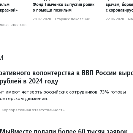
фильм
Фонд Тимченко выпустил ролик
врачам, бор
«красной»
о помощи пожилым
с коронавиру
28.07.2020
·
Старшее поколение
22.06.2020
·
Бл
вная ответственность
М
ративного волонтерства в ВВП России выр
рублей в 2024 году
ыт имеют четверть российских сотрудников, 73% готовы
лонтерском движении.
·
Корпоративная ответственность
МыВместе подали более 60 тысяч заявок