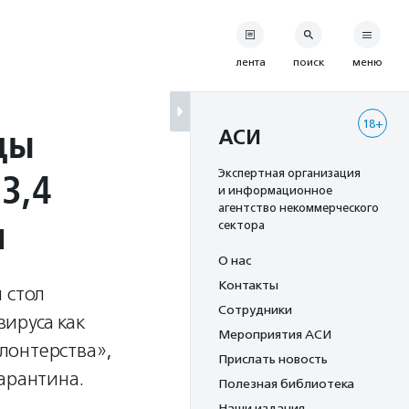
лента
поиск
меню
18+
цы
АСИ
3,4
Экспертная организация
и информационное
агентство некоммерческого
и
сектора
О нас
Контакты
 стол
Сотрудники
ируса как
Мероприятия АСИ
лонтерства»,
Прислать новость
арантина.
Полезная библиотека
Наши издания