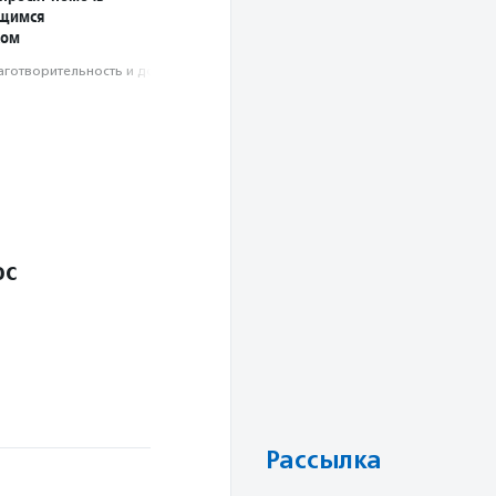
ющимся
сом
аготвори­тель­ность и доброволь­чест­во
ос
Рассылка