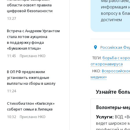
Мы работаем, 
области освоят правила
информация и
цифровой безопасности
вопросу в бла
13:27
достигнем
Встреча с Андреем Ургантом
стала лотом аукциона
в поддержку фонда
Российская Фе
«Бумажная птица»
11:45
·
Прислано НКО
ТЕГИ:
борьба с кор
от коронавируса
НКО:
Всероссийско
В ОП РФ предложили
медики»
установить ежегодные
выплаты на сборы в школу
Узнайте боль
11:24
Стихобиатлон «Км/вслух»
Волонтеры-ме
соберет семьи в Липецке
Услуги:
ВОД «Во
10:32
·
Прислано НКО
ведет широкое 
профессий и фо