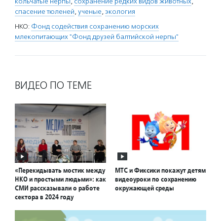
кольчатые нерпы
,
сохранение редких видов животных
,
спасение тюленей
,
ученые
,
экология
НКО:
Фонд содействия сохранению морских
млекопитающих "Фонд друзей балтийской нерпы"
ВИДЕО ПО ТЕМЕ
«Перекидывать мостик между
МТС и Фиксики покажут детям
НКО и простыми людьми»: как
видеоуроки по сохранению
СМИ рассказывали о работе
окружающей среды
сектора в 2024 году