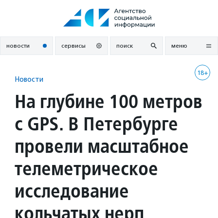
Перейти
к
содержанию
новости
сервисы
поиск
меню
18+
Новости
На глубине 100 метров
с GPS. В Петербурге
провели масштабное
телеметрическое
исследование
кольчатых нерп