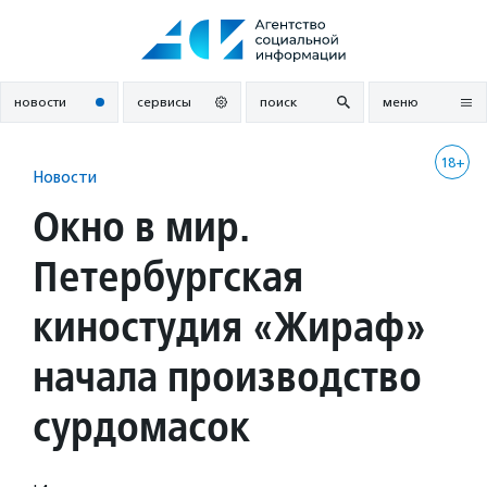
Перейти
к
содержанию
новости
сервисы
поиск
меню
18+
Новости
Окно в мир.
Петербургская
киностудия «Жираф»
начала производство
сурдомасок