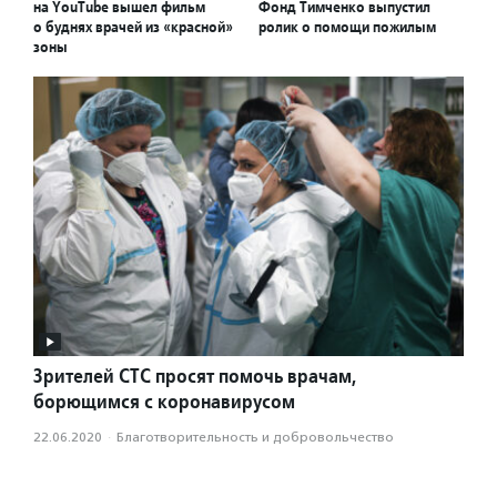
на YouTube вышел фильм
Фонд Тимченко выпустил
о буднях врачей из «красной»
ролик о помощи пожилым
зоны
Зрителей СТС просят помочь врачам,
борющимся с коронавирусом
22.06.2020
·
Благотвори­тель­ность и доброволь­чест­во