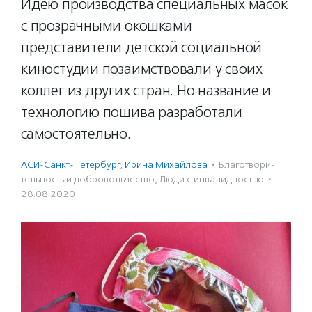
Идею производства специальных масок
с прозрачными окошками
представители детской социальной
киностудии позаимствовали у своих
коллег из других стран. Но название и
технологию пошива разработали
самостоятельно.
АСИ-Санкт-Петербург
,
Ирина Михайлова
·
Благотвори­
тель­ность и доброволь­чест­во
,
Люди с инвалидностью
·
28.08.2020