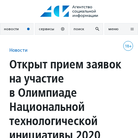
Перейти
к
содержанию
новости
сервисы
поиск
меню
18+
Новости
Открыт прием заявок
на участие
в Олимпиаде
Национальной
технологической
инициативы 2020