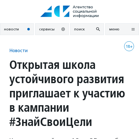
Перейти
к
содержанию
новости
сервисы
поиск
меню
18+
Новости
Открытая школа
устойчивого развития
приглашает к участию
в кампании
#ЗнайСвоиЦели