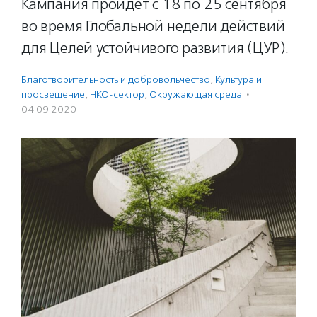
Кампания пройдет с 18 по 25 сентября
во время Глобальной недели действий
для Целей устойчивого развития (ЦУР).
Благотвори­тель­ность и доброволь­чест­во
,
Культура и
просвещение
,
НКО-сектор
,
Окружающая среда
·
04.09.2020