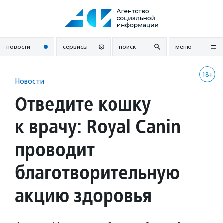
Перейти
к
содержанию
новости
сервисы
поиск
меню
18+
Новости
Отведите кошку
к врачу: Royal Canin
проводит
благотворительную
акцию здоровья