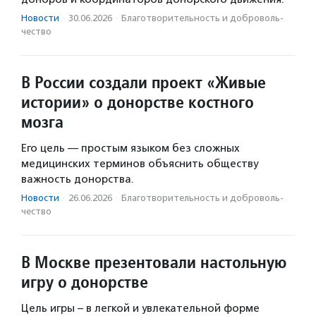
Новости
·
30.06.2026
·
Благотвори­тель­ность и доброволь­
чест­во
В России создали проект «Живые
истории» о донорстве костного
мозга
Его цель — простым языком без сложных
медицинских терминов объяснить обществу
важность донорства.
Новости
·
26.06.2026
·
Благотвори­тель­ность и доброволь­
чест­во
В Москве презентовали настольную
игру о донорстве
Цель игры – в легкой и увлекательной форме