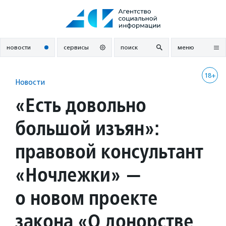
Перейти
к
содержанию
новости
сервисы
поиск
меню
18+
Новости
«Есть довольно
большой изъян»:
правовой консультант
«Ночлежки» —
о новом проекте
закона «О донорстве