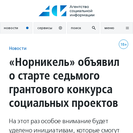
Перейти
к
содержанию
новости
сервисы
поиск
меню
18+
Новости
«Норникель» объявил
о старте седьмого
грантового конкурса
социальных проектов
На этот раз особое внимание будет
уделено инициативам, которые смогут