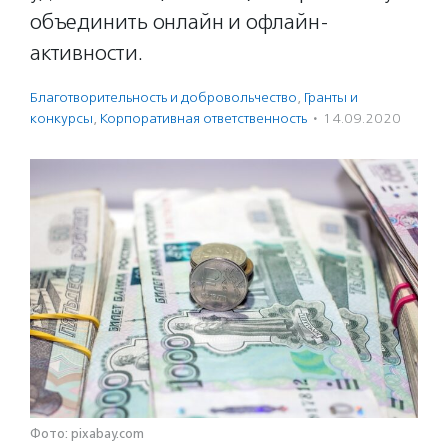
объединить онлайн и офлайн-
активности.
Благотвори­тель­ность и доброволь­чест­во
,
Гранты и
конкурсы
,
Корпоративная ответственность
·
14.09.2020
Фото: pixabay.com