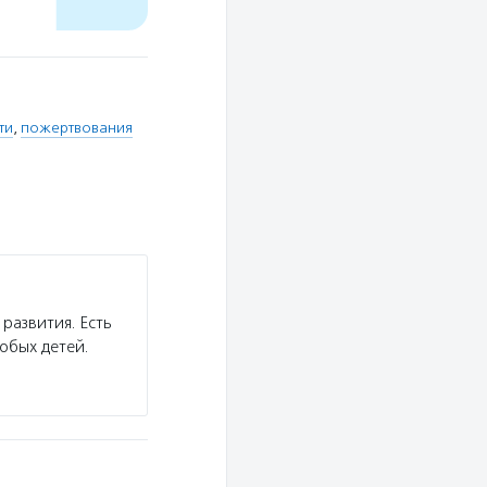
ти
,
пожертвования
развития. Есть
собых детей.