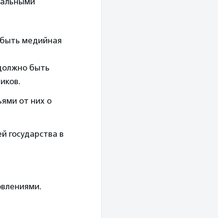
тальными
 быть медийная
должно быть
иков.
ями от них о
й государства в
овлениями.