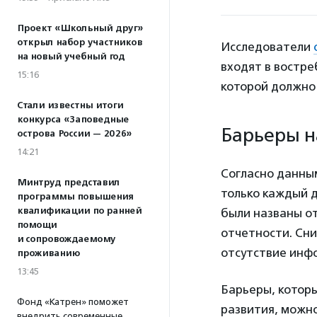
Проект «Школьный друг»
открыл набор участников
Исследователи
на новый учебный год
входят в востре
15:16
которой должно 
Стали известны итоги
конкурса «Заповедные
Барьеры н
острова России — 2026»
14:21
Согласно данны
Минтруд представил
только каждый 
программы повышения
квалификации по ранней
были названы о
помощи
отчетности. Сни
и сопровождаемому
отсутствие инф
проживанию
13:45
Барьеры, котор
Фонд «Катрен» поможет
развития, можно
внедрить современные