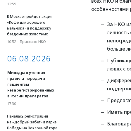
всех НКО и бла
12:59
особенностями 
В Москве пройдет акция
«Кофе для хорошего
За НКО и
мальчика» в поддержку
личность
бездомных животных
непосред
10:52
·
Прислано НКО
больше ли
06.08.2026
Публикаци
людях с о
Минздрав уточнил
правила передачи
Дифферен
пациентам
поддержк
незарегистрированных
в России препаратов
Предлага
17:30
Иметь пр
Началась регистрация
на «Добрый забег» в парке
Благодари
Победы на Поклонной горе