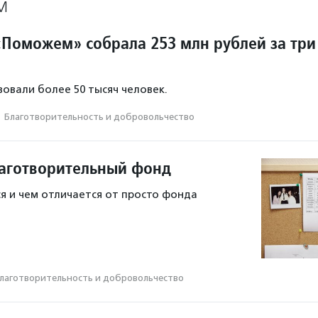
М
Поможем» собрала 253 млн рублей за три
овали более 50 тысяч человек.
·
Благотвори­тель­ность и доброволь­чест­во
лаготворительный фонд
я и чем отличается от просто фонда
лаготвори­тель­ность и доброволь­чест­во