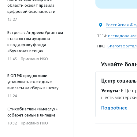
области освоят правила
цифровой безопасности
13:27
Российская Фе
Встреча с Андреем Ургантом
ТЕГИ:
исследование
стала лотом аукциона
в поддержку фонда
НКО:
Благотворител
«Бумажная птица»
11:45
·
Прислано НКО
Узнайте боль
В ОП РФ предложили
Центр социаль
установить ежегодные
выплаты на сборы в школу
Услуги:
В Центр
11:24
шесть мастерски
Подробнее
Стихобиатлон «Км/вслух»
соберет семьи в Липецке
10:32
·
Прислано НКО