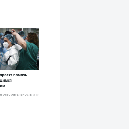
 просят помочь
ющимся
сом
аготвори­тель­ность и доброволь­чест­во