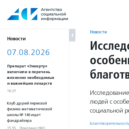
Перейти
к
содержанию
Новости
Новости
Исслед
07.08.2026
особен
Препарат «Энхерту»
благот
включили в перечень
жизненно необходимых
и важнейших лекарств
16:27
Исследование
людей с особ
Клуб друзей пермской
физико-математической
социальной р
школы № 146 ищет
фандрайзера
Благотвори­тель­ност
15:35
·
Прислано НКО