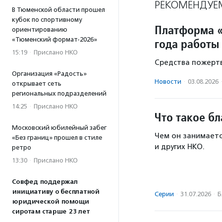
РЕКОМЕНДУЕ
В Тюменской области прошел
кубок по спортивному
Платформа «
ориентированию
«Тюменский формат-2026»
года работы
15:19
·
Прислано НКО
Средства пожертв
Организация «Радость»
Новости
·
03.08.2026
открывает сеть
региональных подразделений
14:25
·
Прислано НКО
Что такое б
Московский юбилейный забег
Чем он занимаетс
«Без границ» прошел в стиле
и других НКО.
ретро
13:30
·
Прислано НКО
Совфед поддержал
инициативу о бесплатной
Серии
·
31.07.2026
·
Б
юридической помощи
сиротам старше 23 лет