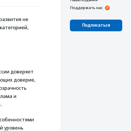
Поддержать нас
развития не
Подписаться
 категорией,
ссии доверяет
ающих доверие,
озрачность
клама и
.
особенностями
ий уровень