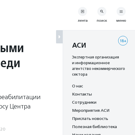
лента
поиск
меню
18+
ными
АСИ
реди
Экспертная организация
и информационное
агентство некоммерческого
сектора
О нас
Контакты
 реабилитации
Сотрудники
осу Центра
Мероприятия АСИ
Прислать новость
Полезная библиотека
020
Наши издания