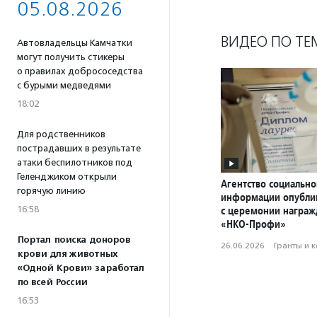
05.08.2026
ВИДЕО ПО ТЕ
Автовладельцы Камчатки
могут получить стикеры
о правилах добрососедства
с бурыми медведями
18:02
Для родственников
пострадавших в результате
атаки беспилотников под
Геленджиком открыли
Агентство социально
горячую линию
информации опубли
16:58
с церемонии награ
«НКО-Профи»
Портал поиска доноров
26.06.2026
·
Гранты и 
крови для животных
«Одной Крови» заработал
по всей России
16:53