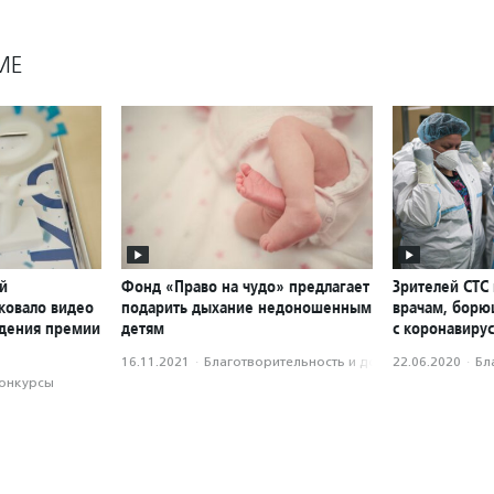
МЕ
й
Фонд «Право на чудо» предлагает
Зрителей СТС
ковало видео
подарить дыхание недоношенным
врачам, бор
ждения премии
детям
с коронавиру
16.11.2021
·
Благотвори­тель­ность и доброволь­чест­во
22.06.2020
·
Бл
конкурсы