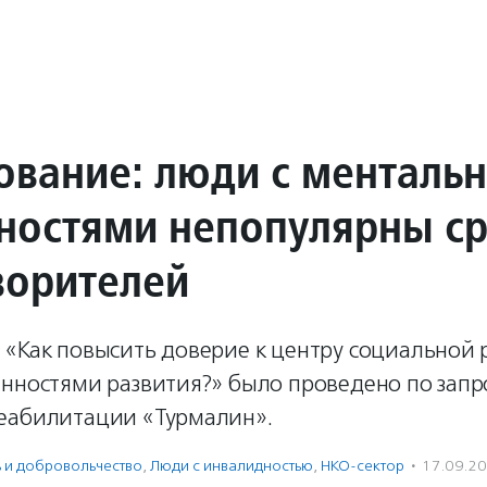
ование: люди с менталь
ностями непопулярны с
ворителей
 «Как повысить доверие к центру социальной
енностями развития?» было проведено по запр
еабилитации «Турмалин».
ь и доброволь­чест­во
,
Люди с инвалидностью
,
НКО-сектор
·
17.09.2