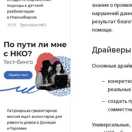
знания о прояв
подходы к детской
реабилитации
нарушений данн
в Новосибирске
результат благ
13:15
·
Прислано НКО
помощи.
Драйверы
Основные драйв
конкретиз
реальных 
создать 
совместн
Патриаршая гуманитарная
миссия ищет волонтеров для
ремонта домов в Донецке
Универсальные,
и Горловке