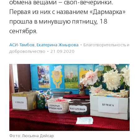
обмена вещами – своп-вечеринки.
Первая из них с названием «Дармарка»
прошла в минувшую пятницу, 18
сентября.
АСИ-Тамбов
,
Екатерина Жмырова
·
Благотвори­тель­ность и
доброволь­чест­во
·
21.09.2020
Фото: Люсьена Дейсар