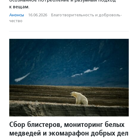
к вещам.
Анонсы
·
16.06.2026
·
Благотвори­тель­ность и доброволь­
чест­во
Сбор блистеров, мониторинг белых
медведей и экомарафон добрых дел