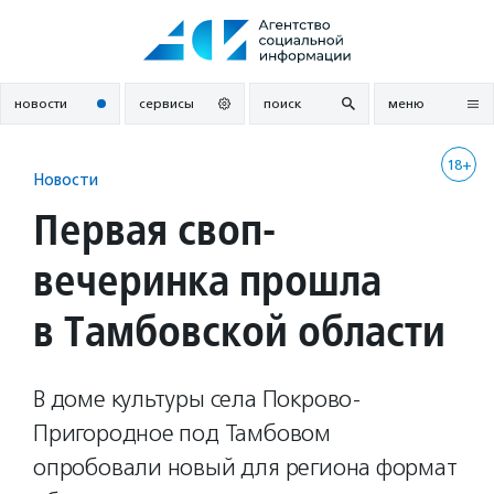
Перейти
к
содержанию
новости
сервисы
поиск
меню
18+
Новости
Первая своп-
вечеринка прошла
в Тамбовской области
В доме культуры села Покрово-
Пригородное под Тамбовом
опробовали новый для региона формат