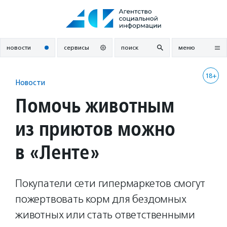
Перейти
к
содержанию
новости
сервисы
поиск
меню
18+
Новости
Помочь животным
из приютов можно
в «Ленте»
Покупатели сети гипермаркетов смогут
пожертвовать корм для бездомных
животных или стать ответственными