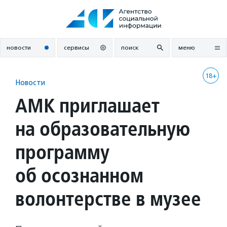
Перейти
к
содержанию
новости
сервисы
поиск
меню
18+
Новости
АМК приглашает
на образовательную
программу
об осознанном
волонтерстве в музее